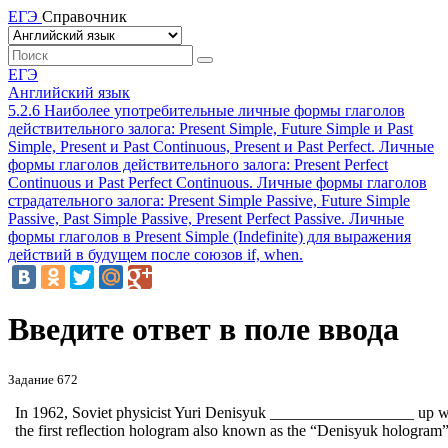
ЕГЭ
Справочник
ЕГЭ
Английский язык
5.2.6 Наиболее употребительные личные формы глаголов
действительного залога: Present Simple, Future Simple и Past
Simple, Present и Past Continuous, Present и Past Perfect. Личные
формы глаголов действительного залога: Present Perfect
Continuous и Past Perfect Continuous. Личные формы глаголов
страдательного залога: Present Simple Passive, Future Simple
Passive, Past Simple Passive, Present Perfect Passive. Личные
формы глаголов в Present Simple (Indefinite) для выражения
действий в будущем после союзов if, when.
Введите ответ в поле ввода
Задание 672
In 1962, Soviet physicist Yuri Denisyuk
__________________
up w
the first reflection hologram also known as the “Denisyuk hologram”