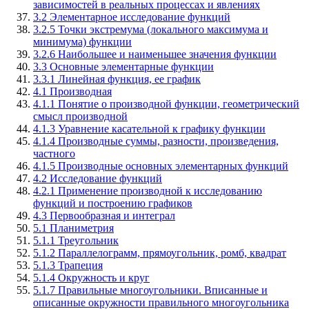
зависимостей в реальных процессах и явлениях
3.2 Элементарное исследование функций
3.2.5 Точки экстремума (локального максимума и
минимума) функции
3.2.6 Наибольшее и наименьшее значения функции
3.3 Основные элементарные функции
3.3.1 Линейная функция, ее график
4.1 Производная
4.1.1 Понятие о производной функции, геометрический
смысл производной
4.1.3 Уравнение касательной к графику функции
4.1.4 Производные суммы, разности, произведения,
частного
4.1.5 Производные основных элементарных функций
4.2 Исследование функций
4.2.1 Применение производной к исследованию
функций и построению графиков
4.3 Первообразная и интеграл
5.1 Планиметрия
5.1.1 Треугольник
5.1.2 Параллелограмм, прямоугольник, ромб, квадрат
5.1.3 Трапеция
5.1.4 Окружность и круг
5.1.7 Правильные многоугольники. Вписанные и
описанные окружности правильного многоугольника