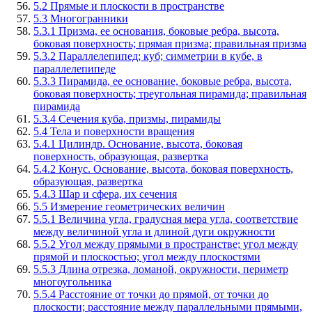
5.2 Прямые и плоскости в пространстве
5.3 Многогранники
5.3.1 Призма, ее основания, боковые ребра, высота,
боковая поверхность; прямая призма; правильная призма
5.3.2 Параллелепипед; куб; симметрии в кубе, в
параллелепипеде
5.3.3 Пирамида, ее основание, боковые ребра, высота,
боковая поверхность; треугольная пирамида; правильная
пирамида
5.3.4 Сечения куба, призмы, пирамиды
5.4 Тела и поверхности вращения
5.4.1 Цилиндр. Основание, высота, боковая
поверхность, образующая, развертка
5.4.2 Конус. Основание, высота, боковая поверхность,
образующая, развертка
5.4.3 Шар и сфера, их сечения
5.5 Измерение геометрических величин
5.5.1 Величина угла, градусная мера угла, соответствие
между величиной угла и длиной дуги окружности
5.5.2 Угол между прямыми в пространстве; угол между
прямой и плоскостью; угол между плоскостями
5.5.3 Длина отрезка, ломаной, окружности, периметр
многоугольника
5.5.4 Расстояние от точки до прямой, от точки до
плоскости; расстояние между параллельными прямыми,