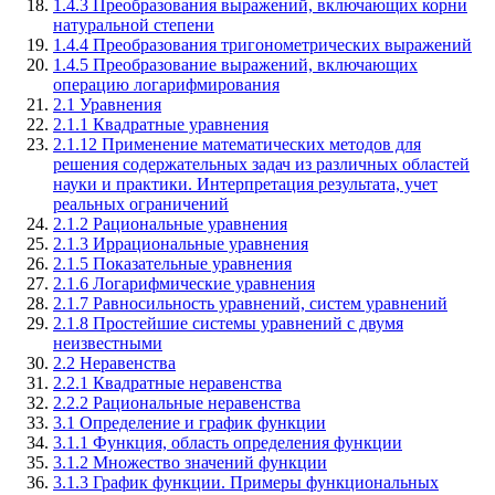
1.4.3 Преобразования выражений, включающих корни
натуральной степени
1.4.4 Преобразования тригонометрических выражений
1.4.5 Преобразование выражений, включающих
операцию логарифмирования
2.1 Уравнения
2.1.1 Квадратные уравнения
2.1.12 Применение математических методов для
решения содержательных задач из различных областей
науки и практики. Интерпретация результата, учет
реальных ограничений
2.1.2 Рациональные уравнения
2.1.3 Иррациональные уравнения
2.1.5 Показательные уравнения
2.1.6 Логарифмические уравнения
2.1.7 Равносильность уравнений, систем уравнений
2.1.8 Простейшие системы уравнений с двумя
неизвестными
2.2 Неравенства
2.2.1 Квадратные неравенства
2.2.2 Рациональные неравенства
3.1 Определение и график функции
3.1.1 Функция, область определения функции
3.1.2 Множество значений функции
3.1.3 График функции. Примеры функциональных