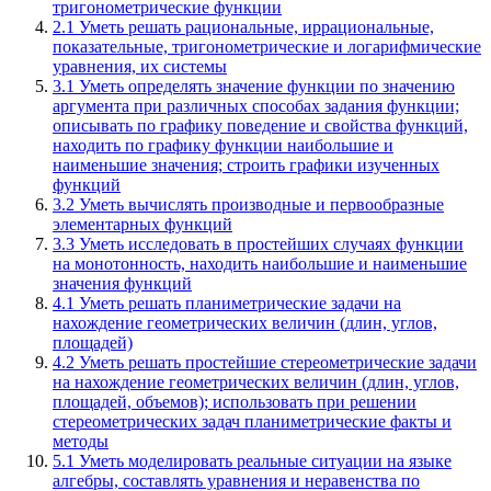
тригонометрические функции
2.1 Уметь решать рациональные, иррациональные,
показательные, тригонометрические и логарифмические
уравнения, их системы
3.1 Уметь определять значение функции по значению
аргумента при различных способах задания функции;
описывать по графику поведение и свойства функций,
находить по графику функции наибольшие и
наименьшие значения; строить графики изученных
функций
3.2 Уметь вычислять производные и первообразные
элементарных функций
3.3 Уметь исследовать в простейших случаях функции
на монотонность, находить наибольшие и наименьшие
значения функций
4.1 Уметь решать планиметрические задачи на
нахождение геометрических величин (длин, углов,
площадей)
4.2 Уметь решать простейшие стереометрические задачи
на нахождение геометрических величин (длин, углов,
площадей, объемов); использовать при решении
стереометрических задач планиметрические факты и
методы
5.1 Уметь моделировать реальные ситуации на языке
алгебры, составлять уравнения и неравенства по