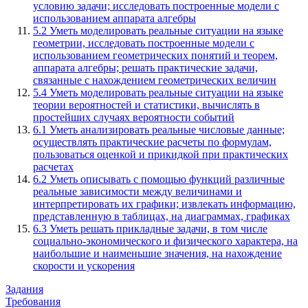
условию задачи; исследовать построенные модели с
использованием аппарата алгебры
5.2 Уметь моделировать реальные ситуации на языке
геометрии, исследовать построенные модели с
использованием геометрических понятий и теорем,
аппарата алгебры; решать практические задачи,
связанные с нахождением геометрических величин
5.4 Уметь моделировать реальные ситуации на языке
теории вероятностей и статистики, вычислять в
простейших случаях вероятности событий
6.1 Уметь анализировать реальные числовые данные;
осуществлять практические расчеты по формулам,
пользоваться оценкой и прикидкой при практических
расчетах
6.2 Уметь описывать с помощью функций различные
реальные зависимости между величинами и
интерпретировать их графики; извлекать информацию,
представленную в таблицах, на диаграммах, графиках
6.3 Уметь решать прикладные задачи, в том числе
социально-экономического и физического характера, на
наибольшие и наименьшие значения, на нахождение
скорости и ускорения
Задания
Требования