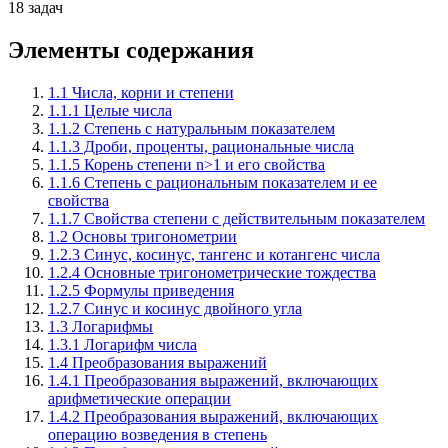
18 задач
Элементы содержания
1.1 Числа, корни и степени
1.1.1 Целые числа
1.1.2 Степень с натуральным показателем
1.1.3 Дроби, проценты, рациональные числа
1.1.5 Корень степени n>1 и его свойства
1.1.6 Степень с рациональным показателем и ее
свойства
1.1.7 Свойства степени с действительным показателем
1.2 Основы тригонометрии
1.2.3 Синус, косинус, тангенс и котангенс числа
1.2.4 Основные тригонометрические тождества
1.2.5 Формулы приведения
1.2.7 Синус и косинус двойного угла
1.3 Логарифмы
1.3.1 Логарифм числа
1.4 Преобразования выражений
1.4.1 Преобразования выражений, включающих
арифметические операции
1.4.2 Преобразования выражений, включающих
операцию возведения в степень