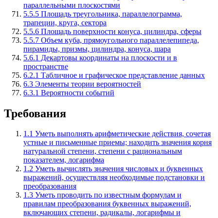
параллельными плоскостями
5.5.5 Площадь треугольника, параллелограмма,
трапеции, круга, сектора
5.5.6 Площадь поверхности конуса, цилиндра, сферы
5.5.7 Объем куба, прямоугольного параллелепипеда,
пирамиды, призмы, цилиндра, конуса, шара
5.6.1 Декартовы координаты на плоскости и в
пространстве
6.2.1 Табличное и графическое представление данных
6.3 Элементы теории вероятностей
6.3.1 Вероятности событий
Требования
1.1 Уметь выполнять арифметические действия, сочетая
устные и письменные приемы; находить значения корня
натуральной степени, степени с рациональным
показателем, логарифма
1.2 Уметь вычислять значения числовых и буквенных
выражений, осуществляя необходимые подстановки и
преобразования
1.3 Уметь проводить по известным формулам и
правилам преобразования буквенных выражений,
включающих степени, радикалы, логарифмы и