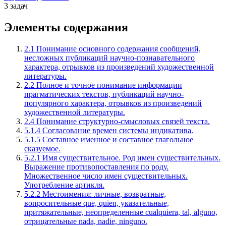
3 задач
Элементы содержания
2.1 Понимание основного содержания сообщений,
несложных публикаций научно-познавательного
характера, отрывков из произведений художественной
литературы.
2.2 Полное и точное понимание информации
прагматических текстов, публикаций научно-
популярного характера, отрывков из произведений
художественной литературы.
2.4 Понимание структурно-смысловых связей текста.
5.1.4 Согласование времен системы индикатива.
5.1.5 Составное именное и составное глагольное
сказуемое.
5.2.1 Имя существительное. Род имен существительных.
Выражение противопоставления по роду.
Множественное число имен существительных.
Употребление артикля.
5.2.2 Местоимения: личные, возвратные,
вопросительные que, quien, указательные,
притяжательные, неопределенные cualquiera, tal, alguno,
отрицательные nada, nadie, ninguno.