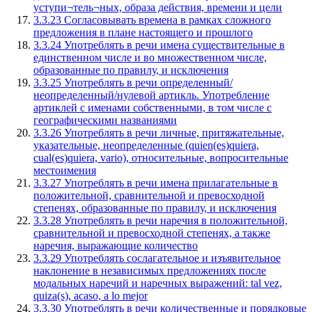
уступи¬тель¬ных, образа действия, времени и цели
3.3.23 Согласовывать времена в рамках сложного
предложения в плане настоящего и прошлого
3.3.24 Употреблять в речи имена существительные в
единственном числе и во множественном числе,
образованные по правилу, и исключения
3.3.25 Употреблять в речи определенный/
неопределенный/нулевой артикль. Употребление
артиклей с именами собственными, в том числе с
географическими названиями
3.3.26 Употреблять в речи личные, притяжательные,
указательные, неопределенные (quien(es)quiera,
cual(es)quiera, vario), относительные, вопросительные
местоимения
3.3.27 Употреблять в речи имена прилагательные в
положительной, сравнительной и превосходной
степенях, образованные по правилу, и исключения
3.3.28 Употреблять в речи наречия в положительной,
сравнительной и превосходной степенях, а также
наречия, выражающие количество
3.3.29 Употреблять сослагательное и изъявительное
наклонение в независимых предложениях после
модальных наречий и наречных выражений: tal vez,
quiza(s), acaso, a lo mejor
3.3.30 Употреблять в речи количественные и порядковые