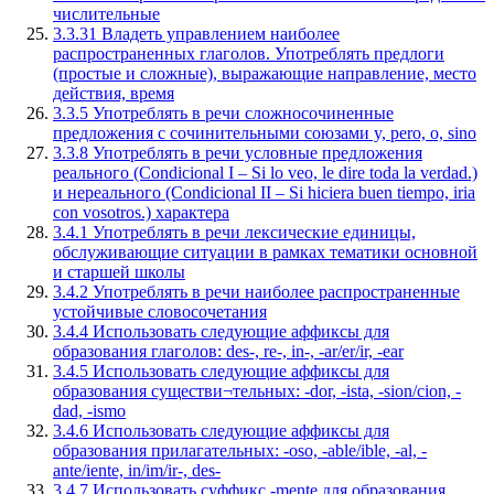
числительные
3.3.31 Владеть управлением наиболее
распространенных глаголов. Употреблять предлоги
(простые и сложные), выражающие направление, место
действия, время
3.3.5 Употреблять в речи сложносочиненные
предложения с сочинительными союзами y, pero, o, sino
3.3.8 Употреблять в речи условные предложения
реального (Condicional I – Si lo veo, le dire toda la verdad.)
и нереального (Condicional II – Si hiciera buen tiempo, iria
con vosotros.) характера
3.4.1 Употреблять в речи лексические единицы,
обслуживающие ситуации в рамках тематики основной
и старшей школы
3.4.2 Употреблять в речи наиболее распространенные
устойчивые словосочетания
3.4.4 Использовать следующие аффиксы для
образования глаголов: des-, re-, in-, -ar/er/ir, -ear
3.4.5 Использовать следующие аффиксы для
образования существи¬тельных: -dor, -ista, -sion/cion, -
dad, -ismo
3.4.6 Использовать следующие аффиксы для
образования прилагательных: -oso, -able/ible, -al, -
ante/iente, in/im/ir-, des-
3.4.7 Использовать суффикс -mente для образования