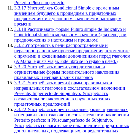
Preterito Pluscuamperfecto
3.3.17 Употреблять Condicional Simple с временным
значением будущего в прошедшем в придаточных
предложениях и с условным значением в настоящем
времени
3.3.18 Распознавать формы Futuro simple de Indicativo и
Condicional simple в модальном значении (для передачи
предположения в настоящем и прошлом)
3.3.2 Употреблять в речи распространенные и
нераспространенные простые предложения, в том числе
с прямыми и косвенными дополнениями перед глаголом
(A Maria le gusta viajar. Este libro se lo regalo a usted.)
3.3.20 Употреблять в речи утвердительные и
отрицательные формы повелительного наклонения
правильных и неправильных глаголов
3.3.21 Употреблять в речи формы правильных и
неправильных глаголов в сослагательном наклонении
Presente, Imperfecto de Subjuntivo. Употреблять
сослагательное наклонение в изученных типах
придаточных предложений
3.3.22 Употреблять в речи сложные формы правильных
и неправильных глаголов в сослагательном наклонении
Preterito perfecto и Pluscuamperfecto de Subjuntivo.
Употреблять сослагательное наклонение в придаточных
дополнительных, подлежащных, определительных,