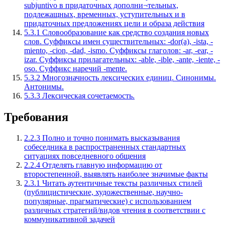
subjuntivo в придаточных дополни¬тельных,
подлежащных, временных, уступительных и в
придаточных предложениях цели и образа действия
5.3.1 Словообразование как средство создания новых
слов. Суффиксы имен существительных: -dor(a), -ista, -
miento, -cion, -dad, -ismo. Суффиксы глаголов: -ar, -ear, -
izar. Суффиксы прилагательных: -able, -ible, -ante, -iente, -
oso. Суффикс наречий -mente.
5.3.2 Многозначность лексических единиц. Синонимы.
Антонимы.
5.3.3 Лексическая сочетаемость.
Требования
2.2.3 Полно и точно понимать высказывания
собеседника в распространенных стандартных
ситуациях повседневного общения
2.2.4 Отделять главную информацию от
второстепенной, выявлять наиболее значимые факты
2.3.1 Читать аутентичные тексты различных стилей
(публицистические, художественные, научно-
популярные, прагматические) с использованием
различных стратегий/видов чтения в соответствии с
коммуникативной задачей