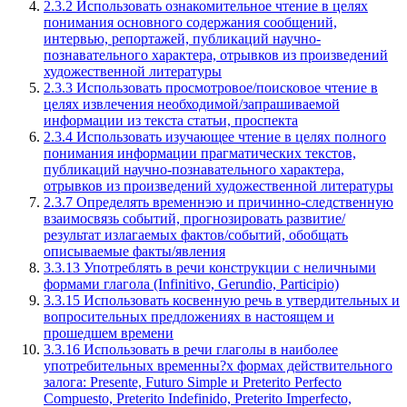
2.3.2 Использовать ознакомительное чтение в целях
понимания основного содержания сообщений,
интервью, репортажей, публикаций научно-
познавательного характера, отрывков из произведений
художественной литературы
2.3.3 Использовать просмотровое/поисковое чтение в
целях извлечения необходимой/запрашиваемой
информации из текста статьи, проспекта
2.3.4 Использовать изучающее чтение в целях полного
понимания информации прагматических текстов,
публикаций научно-познавательного характера,
отрывков из произведений художественной литературы
2.3.7 Определять временнэю и причинно-следственную
взаимосвязь событий, прогнозировать развитие/
результат излагаемых фактов/событий, обобщать
описываемые факты/явления
3.3.13 Употреблять в речи конструкции с неличными
формами глагола (Infinitivo, Gerundio, Participio)
3.3.15 Использовать косвенную речь в утвердительных и
вопросительных предложениях в настоящем и
прошедшем времени
3.3.16 Использовать в речи глаголы в наиболее
употребительных временны?х формах действительного
залога: Presente, Futuro Simple и Preterito Perfecto
Compuesto, Preterito Indefinido, Preterito Imperfecto,