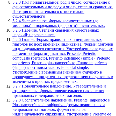
5.2.3 Имя прилагательное: род и число, согласование с
существительными по роду и числу, степени сравнения.
Позиция прилагательного относительно
существительного
5.2.4 Числительное. Формы количественных (до
миллиона) и порядковых (до десяти) числительных.
5.2.5 Наречие. Степени сравнения качественных
наречий; наречие nunca.
5.2.6 Глагол. Формы правильных и неправильных
глаголов во всех временах индикатива. Формы глаголов
индивидуального спряжения. Употребление следующих
временных форм индикатива: Presente, Preterito
compuesto (perfecto), Preterito indefinido (simple), Preterito
imperfecto, Preterito pluscuamperfecto, Futuro imperfecto
(simple) в активном залоге. Potencial simple.
Употребление с временным значением будущего в
прошедшем в придаточных предложениях и с условным
значением в простых предложениях.
5.2.7 Повелительное наклонение. Утвердительные и
отрицательные формы повелительного наклонения
правильных и неправильных глаголов.
5.2.8 Сослагательное наклонение. Presente, Imperfecto и
Pluscuamperfecto de subjuntivo: формы правильных и
неправильных глаголов, формы глаголов
индивидуального спряжения. Употребление Presente de