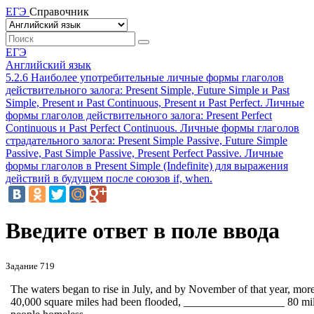
ЕГЭ
Справочник
ЕГЭ
Английский язык
5.2.6 Наиболее употребительные личные формы глаголов
действительного залога: Present Simple, Future Simple и Past
Simple, Present и Past Continuous, Present и Past Perfect. Личные
формы глаголов действительного залога: Present Perfect
Continuous и Past Perfect Continuous. Личные формы глаголов
страдательного залога: Present Simple Passive, Future Simple
Passive, Past Simple Passive, Present Perfect Passive. Личные
формы глаголов в Present Simple (Indefinite) для выражения
действий в будущем после союзов if, when.
Введите ответ в поле ввода
Задание 719
The waters began to rise in July, and by November of that year, mor
40,000 square miles had been flooded,
__________________
80 mil