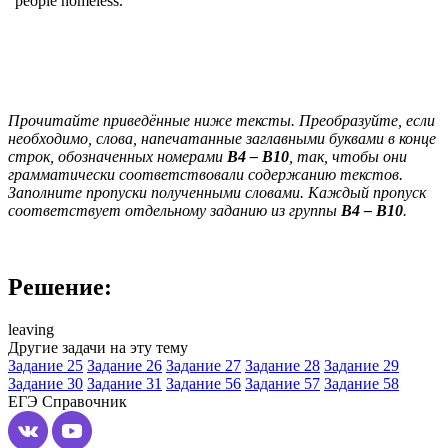
people homeless.
Прочитайте приведённые ниже тексты. Преобразуйте, если
необходимо, слова, напечатанные заглавными буквами в конце
строк, обозначенных номерами
B
4
–
B
10
, так, чтобы они
грамматически соответствовали содержанию текстов.
Заполните пропуски полученными словами. Каждый пропуск
соответствует отдельному заданию из группы
B
4
–
B
10
.
Решение:
leaving
Другие задачи на эту тему
Задание 25
Задание 26
Задание 27
Задание 28
Задание 29
Задание 30
Задание 31
Задание 56
Задание 57
Задание 58
ЕГЭ
Справочник