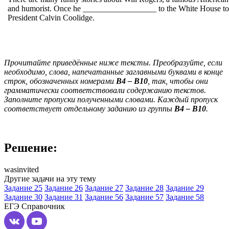
and humorist. Once he __________________ to the White House to
President Calvin Coolidge.
Прочитайте приведённые ниже тексты. Преобразуйте, если
необходимо, слова, напечатанные заглавными буквами в конце
строк, обозначенных номерами
B
4
–
B
10
, так, чтобы они
грамматически соответствовали содержанию текстов.
Заполните пропуски полученными словами. Каждый пропуск
соответствует отдельному заданию из группы
B
4
–
B
10
.
Решение:
wasinvited
Другие задачи на эту тему
Задание 25
Задание 26
Задание 27
Задание 28
Задание 29
Задание 30
Задание 31
Задание 56
Задание 57
Задание 58
ЕГЭ
Справочник