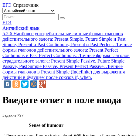
ЕГЭ
Справочник
ЕГЭ
Английский язык
5.2.6 Наиболее употребительные личные формы глаголов
действительного залога: Present Simple, Future Simple и Past
Simple, Present и Past Continuous, Present и Past Perfect. Личные
формы глаголов действительного залога: Present Perfect
Continuous и Past Perfect Continuous. Личные формы глаголов
страдательного залога: Present Simple Passive, Future Simple
Passive, Past Simple Passive, Present Perfect Passive. Личные
формы глаголов в Present Simple (Indefinite) для выражения
действий в будущем после союзов if, when.
Введите ответ в поле ввода
Задание 797
Sense of humour
There are many funny stories about Will Rogers, a famous American