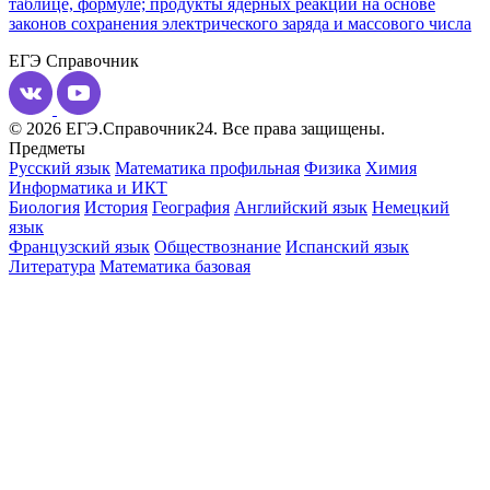
таблице, формуле; продукты ядерных реакций на основе
законов сохранения электрического заряда и массового числа
ЕГЭ
Справочник
© 2026 ЕГЭ.Справочник24. Все права защищены.
Предметы
Русский язык
Математика профильная
Физика
Химия
Информатика и ИКТ
Биология
История
География
Английский язык
Немецкий
язык
Французский язык
Обществознание
Испанский язык
Литература
Математика базовая