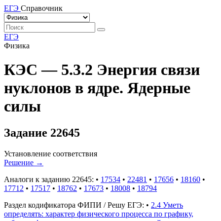
ЕГЭ
Справочник
ЕГЭ
Физика
КЭС — 5.3.2 Энергия связи
нуклонов в ядре. Ядерные
силы
Задание 22645
Установление соответствия
Решение
→
Аналоги к заданию 22645:
•
17534
•
22481
•
17656
•
18160
•
17712
•
17517
•
18762
•
17673
•
18008
•
18794
Раздел кодификатора ФИПИ / Решу ЕГЭ:
•
2.4 Уметь
определять: характер физического процесса по графику,