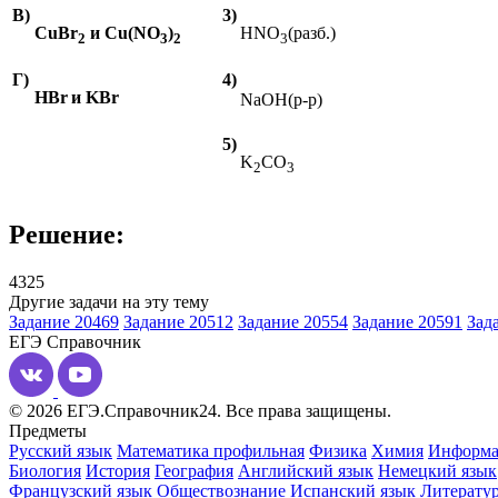
В)
3)
CuBr
и
Cu(NO
)
HNO
(разб.)
2
3
2
3
Г)
4)
HBr
и
KBr
NaOH(
р-р)
5)
K
CO
2
3
Решение:
4325
Другие задачи на эту тему
Задание 20469
Задание 20512
Задание 20554
Задание 20591
Зад
ЕГЭ
Справочник
© 2026 ЕГЭ.Справочник24. Все права защищены.
Предметы
Русский язык
Математика профильная
Физика
Химия
Информа
Биология
История
География
Английский язык
Немецкий язык
Французский язык
Обществознание
Испанский язык
Литерату