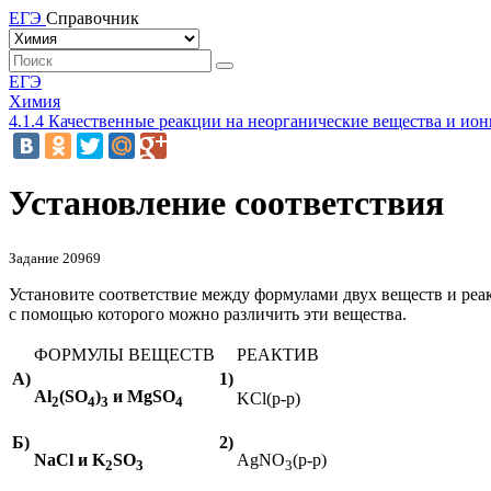
ЕГЭ
Справочник
ЕГЭ
Химия
4.1.4 Качественные реакции на неорганические вещества и ио
Установление соответствия
Задание 20969
Установите соответствие между формулами двух веществ и реа
с помощью которого можно различить эти вещества.
ФОРМУЛЫ ВЕЩЕСТВ
РЕАКТИВ
А)
1)
Al
(SO
)
и
MgSO
KCl(
р-р
)
2
4
3
4
Б)
2)
NaCl
и
K
SO
AgNO
(
р-р)
2
3
3