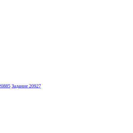
20885
Задание 20927