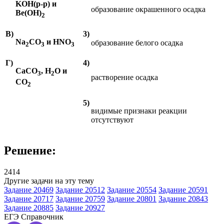
KOH(
р
-
р
)
и
образование окрашенного осадка
Be(OH)
2
В)
3)
Na
CO
и
HNO
образование белого осадка
2
3
3
Г)
4)
CaCO
,
H
O
и
3
2
растворение осадка
СО
2
5)
видимые признаки реакции
отсутствуют
Решение:
2414
Другие задачи на эту тему
Задание 20469
Задание 20512
Задание 20554
Задание 20591
Задание 20717
Задание 20759
Задание 20801
Задание 20843
Задание 20885
Задание 20927
ЕГЭ
Справочник