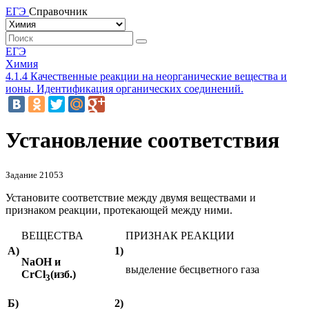
ЕГЭ
Справочник
ЕГЭ
Химия
4.1.4 Качественные реакции на неорганические вещества и
ионы. Идентификация органических соединений.
Установление соответствия
Задание 21053
Установите соответствие между двумя веществами и
признаком реакции, протекающей между ними.
ВЕЩЕСТВА
ПРИЗНАК РЕАКЦИИ
А)
1)
NaOH
и
выделение бесцветного газа
С
rCl
(изб.)
3
Б)
2)