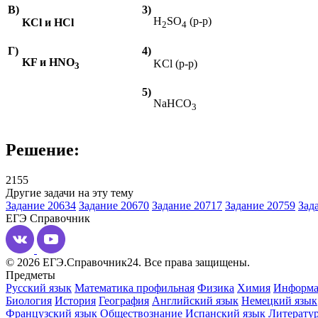
В)
3)
H
SO
(
р
-
р
)
KCl
и
HCl
2
4
Г)
4)
KF
и
HNO
KCl (
р
-
р
)
3
5)
NaHCO
3
Решение:
2155
Другие задачи на эту тему
Задание 20634
Задание 20670
Задание 20717
Задание 20759
Зад
ЕГЭ
Справочник
© 2026 ЕГЭ.Справочник24. Все права защищены.
Предметы
Русский язык
Математика профильная
Физика
Химия
Информа
Биология
История
География
Английский язык
Немецкий язык
Французский язык
Обществознание
Испанский язык
Литерату