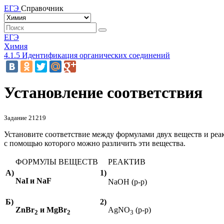
ЕГЭ
Справочник
ЕГЭ
Химия
4.1.5 Идентификация органических соединений
Установление соответствия
Задание 21219
Установите соответствие между формулами двух веществ и реа
с помощью которого можно различить эти вещества.
ФОРМУЛЫ ВЕЩЕСТВ
РЕАКТИВ
А)
1)
NaI
и
NaF
NaOH
(
р
-
р
)
Б)
2)
ZnBr
и
MgBr
AgNO
(
р
-
р
)
2
2
3