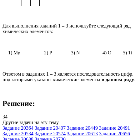
Для выполнения заданий 1
–
3 используйте следующий ряд
химических элементов:
1)
Mg
2)
P
3)
N
4)
O
5)
Ti
Ответом в заданиях 1
–
3 является последовательность цифр,
под которыми указаны химические элементы
в данном ряду
.
Решение:
34
Другие задачи на эту тему
Задание 20364
Задание 20407
Задание 20449
Задание 20491
Задание 20534
Задание 20574
Задание 20613
Задание 20656
Задание 20688
Задание 20730