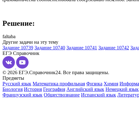
Решение:
faltaba
Другие задачи на эту тему
Задание 10739
Задание 10740
Задание 10741
Задание 10742
Зад
ЕГЭ
Справочник
© 2026 ЕГЭ.Справочник24. Все права защищены.
Предметы
Русский язык
Математика профильная
Физика
Химия
Информа
Биология
История
География
Английский язык
Немецкий язык
Французский язык
Обществознание
Испанский язык
Литерату