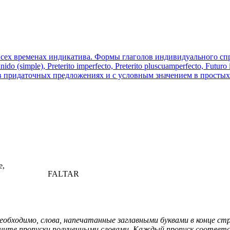
 всех временах индикатива. Формы глаголов индивидуального 
inido (simple), Preterito imperfecto, Preterito pluscuamperfecto, Futur
 придаточных предложениях и с условным значением в простых
e,
FALTAR
обходимо, слова, напечатанные заглавными буквами в конце ст
ите пропуски полученными словами. Каждый пропуск соответс