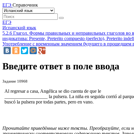
ЕГЭ
Справочник
ЕГЭ
Испанский язык
5.2.6 Глагол. Формы правильных и неправильных глаголов во
индикатива: Presente, Preterito compuesto (perfecto), Preterito indef
Употребление с временным значением будущего в прошедшем в
Введите ответ в поле ввода
Задание 10968
Al regresar a casa, Angélica se dio cuenta de que le
__________________ la pulsera. La niña en seguida corrió al parqu
buscó la pulsera por todas partes, pero en vano.
Прочитайте приведённые ниже тексты. Преобразуйте, если не
грамматически соответствовали содержанию текстов. Заполн