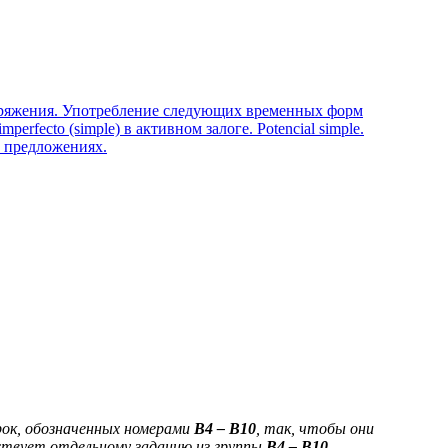
спряжения. Употребление следующих временных форм
o imperfecto (simple) в активном залоге. Potencial simple.
 предложениях.
рок, обозначенных номерами
B
4
–
B
10
, так, чтобы они
твует отдельному заданию из группы
B
4
–
B
10
.