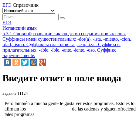
ЕГЭ
Справочник
ЕГЭ
Испанский язык
5.3.1 Словообразование как средство создания новых слов.
Суффиксы имен существительных: -dor(a), -ista, -miento, -cion,
-dad, -ismo. Суффиксы глаголов: -ar, -ear, -izar. Суффиксы
прилагательных: -able, -ible, -ante, -iente, -oso. Суффикс
наречий -mente.
Введите ответ в поле ввода
Задание 11124
Pero también a mucha gente le gusta ver estos programas.
Esto es lo
afirman los __________________ de las cadenas y siguen ofrecien
tales programas