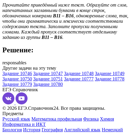
Прочитайте приведённый ниже текст. Образуйте от слов
,
напечатанных заглавными буквами в конце строк,
обозначенных номерами
В11
–
B16
, однокоренные слова, так,
чтобы они грамматически и лексически соответствовали
содержанию текста. Заполните пропуски полученными
словами. Каждый пропуск соответствует отдельному
заданию из группы
В11
–
В16
.
Решение:
responsables
Другие задачи на эту тему
Задание 10746
Задание 10747
Задание 10748
Задание 10749
Задание 10750
Задание 10751
Задание 10777
Задание 10778
Задание 10779
Задание 10780
ЕГЭ
Справочник
© 2026 ЕГЭ.Справочник24. Все права защищены.
Предметы
Русский язык
Математика профильная
Физика
Химия
Информатика и ИКТ
Биология
История
География
Английский язык
Немецкий