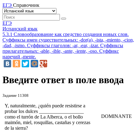
ЕГЭ
Справочник
ЕГЭ
Испанский язык
5.3.1 Словообразование как средство создания новых слов.
Суффиксы имен существительных: -dor(a), -ista, -miento, -cion,
-dad, -ismo. Суффиксы глаголов: -ar, -ear, -izar. Суффиксы
прилагательных: -able, -ible, -ante, -iente, -oso. Суффикс
наречий -mente.
Введите ответ в поле ввода
Задание 11308
Y, naturalmente, ¿quién puede resistirse a
probar los dulces __________________
DOMINANTE
como el turrón de La Alberca, o el bollo
maimón, miel, rosquillas, castañas y cerezas
de la sierra?