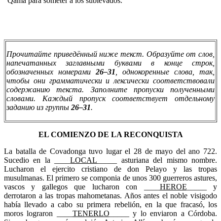
Qama para someter a los sublevados.
Прочитайте приведённый ниже текст. Образуйте от слов,
напечатанных заглавными буквами в конце строк,
обозначенных номерами
26
–
31
, однокоренные слова, так,
чтобы они грамматически и лексически соответствовали
содержанию текста. Заполните пропуски полученными
словами. Каждый пропуск соответствует отдельному
заданию из группы
26
–
31
.
EL COMIENZO DE LA RECONQUISTA
La batalla de Covadonga tuvo lugar el 28 de mayo del ano 722.
Sucedio en la ____
LOCAL
_____ asturiana del mismo nombre.
Lucharon el ejercito cristiano de don Pelayo y las tropas
musulmanas. El primero se componia de unos 300 guerreros astures,
vascos y gallegos que lucharon con ____
HEROE
_____ y
derrotaron a las tropas mahometanas. Años antes el noble visigodo
había llevado a cabo su primera rebelión, en la que fracasó, los
moros lograron ____
TENERLO
_____ y lo enviaron a Córdoba.