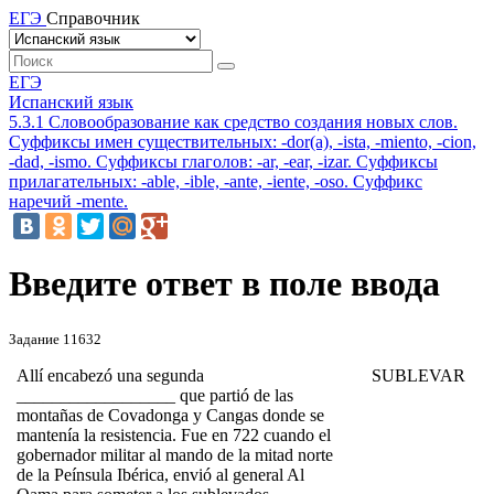
ЕГЭ
Справочник
ЕГЭ
Испанский язык
5.3.1 Словообразование как средство создания новых слов.
Суффиксы имен существительных: -dor(a), -ista, -miento, -cion,
-dad, -ismo. Суффиксы глаголов: -ar, -ear, -izar. Суффиксы
прилагательных: -able, -ible, -ante, -iente, -oso. Суффикс
наречий -mente.
Введите ответ в поле ввода
Задание 11632
Allí encabezó una segunda
SUBLEVAR
__________________ que partió de las
montañas de Covadonga y Cangas donde se
mantenía la resistencia. Fue en 722 cuando el
gobernador
militar al mando de la mitad norte
de la Peínsula Ibérica, envió al general Al