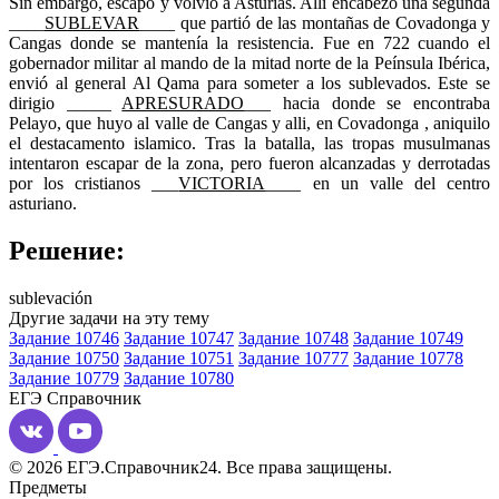
Sin embargo, escapó y volvió a Asturias. Allí encabezó una segunda
____
SUBLEVAR
____ que partió de las montañas de Covadonga y
Cangas donde se mantenía la resistencia. Fue en 722 cuando el
gobernador militar al mando de la mitad norte de la Peínsula Ibérica,
envió al general Al Qama para someter a los sublevados. Este se
dirigio _____
APRESURADO
___ hacia donde se encontraba
Pelayo, que huyo al valle de Cangas y alli, en Covadonga , aniquilo
el destacamento islamico. Tras la batalla, las tropas musulmanas
intentaron escapar de la zona, pero fueron alcanzadas y derrotadas
por los cristianos ___
VICTORIA
____ en un valle del centro
asturiano.
Решение:
sublevación
Другие задачи на эту тему
Задание 10746
Задание 10747
Задание 10748
Задание 10749
Задание 10750
Задание 10751
Задание 10777
Задание 10778
Задание 10779
Задание 10780
ЕГЭ
Справочник
© 2026 ЕГЭ.Справочник24. Все права защищены.
Предметы