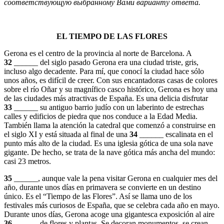
соответствующую выбранному Вами варианту ответа.
EL TIEMPO DE LAS FLORES
Gerona es el centro de la provincia al norte de Barcelona. A
32
______
del
siglo
pasado
Gerona
era
una
ciudad
triste
,
gris
,
incluso
algo
decadente
.
Para mí, que conocí la ciudad hace sólo
unos años, es difícil de creer. Con sus encantadoras casas de colores
sobre el río Oñar y su magnífico casco histórico, Gerona es hoy una
de las ciudades más atractivas de España. Es una delicia disfrutar
33
______
su
antiguo
barrio judío con un laberinto de estrechas
calles y edificios de piedra que nos conduce a
la Edad Media.
También llama la atención la catedral que comenzó a construirse en
el siglo XI y está situada al final de una
34
______
escalinata en el
punto más alto de la ciudad. Es una iglesia gótica de una sola nave
gigante. De hecho, se trata de la nave gótica más ancha del mundo:
casi 23 metros.
35
______
, aunque vale la pena visitar Gerona en cualquier mes del
año, durante unos días en primavera se convierte en un destino
único. Es el “Tiempo de las Flores”. Así se llama uno de los
festivales más curiosos de España, que se celebra cada año en mayo.
Durante unos días, Gerona acoge una gigantesca exposición al aire
36
______
de flores y plantas. Se decoran monumentos, se crean