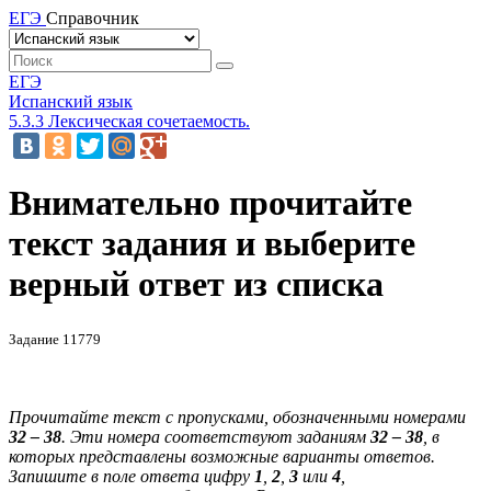
ЕГЭ
Справочник
ЕГЭ
Испанский язык
5.3.3 Лексическая сочетаемость.
Внимательно прочитайте
текст задания и выберите
верный ответ из списка
Задание 11779
Прочитайте текст с пропусками, обозначенными номерами
32
–
38
. Эти номера соответствуют заданиям
32
–
38
, в
которых представлены возможные варианты ответов.
Запишите в поле ответа цифру
1
,
2
,
3
или
4
,