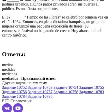
jardines urbanos, algunos patios privados abren sus puertas al
público. Es una fiesta sorprendente.
El
37
______
“Tiempo de las Flores” se celebró por primera vez en
el año 1954. Entonces, en
plena
dictadura franquista, un grupo de
mujeres organizó una pequeña exposición de flores.
3
8
______
entonces, el festival no ha parado de crecer. Hoy abarca todo el
centro histórico.
Ответы:
medios
medidas
medianos
mediados - Правильный ответ
Другие задачи на эту тему
Задание 10752
Задание 10753
Задание 10754
Задание 10755
Задание 10756
Задание 10757
Задание 10758
Задание 10783
Задание 10784
Задание 10785
ЕГЭ
Справочник