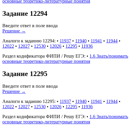
основные теоретико-литературные понятия
Задание 12294
Введите ответ в поле ввода
Решение
→
Аналоги к заданию 12294:
•
11937
•
11940
•
11941
•
11944
•
12022
•
12027
•
12530
•
12026
•
12295
•
11936
Раздел кодификатора ФИПИ / Решу ЕГЭ:
•
1.6 Знать/понимать
основные теоретико-литературные понятия
Задание 12295
Введите ответ в поле ввода
Решение
→
Аналоги к заданию 12295:
•
11937
•
11940
•
11941
•
11944
•
12022
•
12027
•
12530
•
12026
•
12295
•
11936
Раздел кодификатора ФИПИ / Решу ЕГЭ:
•
1.6 Знать/понимать
основные теоретико-литературные понятия