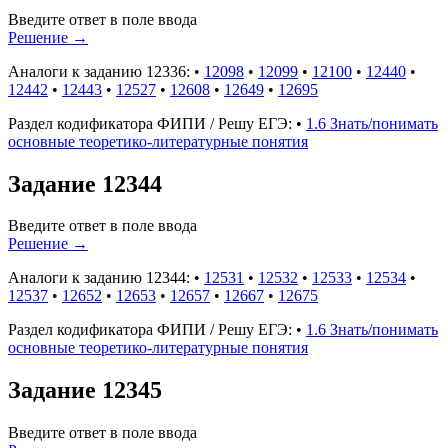
Введите ответ в поле ввода
Решение
→
Аналоги к заданию 12336:
•
12098
•
12099
•
12100
•
12440
•
12442
•
12443
•
12527
•
12608
•
12649
•
12695
Раздел кодификатора ФИПИ / Решу ЕГЭ:
•
1.6 Знать/понимать
основные теоретико-литературные понятия
Задание 12344
Введите ответ в поле ввода
Решение
→
Аналоги к заданию 12344:
•
12531
•
12532
•
12533
•
12534
•
12537
•
12652
•
12653
•
12657
•
12667
•
12675
Раздел кодификатора ФИПИ / Решу ЕГЭ:
•
1.6 Знать/понимать
основные теоретико-литературные понятия
Задание 12345
Введите ответ в поле ввода