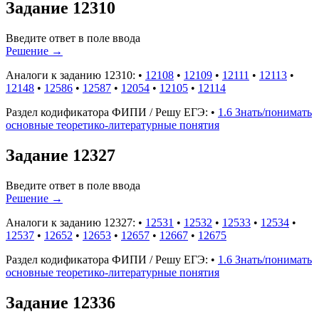
Задание 12310
Введите ответ в поле ввода
Решение
→
Аналоги к заданию 12310:
•
12108
•
12109
•
12111
•
12113
•
12148
•
12586
•
12587
•
12054
•
12105
•
12114
Раздел кодификатора ФИПИ / Решу ЕГЭ:
•
1.6 Знать/понимать
основные теоретико-литературные понятия
Задание 12327
Введите ответ в поле ввода
Решение
→
Аналоги к заданию 12327:
•
12531
•
12532
•
12533
•
12534
•
12537
•
12652
•
12653
•
12657
•
12667
•
12675
Раздел кодификатора ФИПИ / Решу ЕГЭ:
•
1.6 Знать/понимать
основные теоретико-литературные понятия
Задание 12336