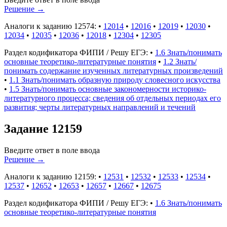
Решение
→
Аналоги к заданию 12574:
•
12014
•
12016
•
12019
•
12030
•
12034
•
12035
•
12036
•
12018
•
12304
•
12305
Раздел кодификатора ФИПИ / Решу ЕГЭ:
•
1.6 Знать/понимать
основные теоретико-литературные понятия
•
1.2 Знать/
понимать содержание изученных литературных произведений
•
1.1 Знать/понимать образную природу словесного искусства
•
1.5 Знать/понимать основные закономерности историко-
литературного процесса; сведения об отдельных периодах его
развития; черты литературных направлений и течений
Задание 12159
Введите ответ в поле ввода
Решение
→
Аналоги к заданию 12159:
•
12531
•
12532
•
12533
•
12534
•
12537
•
12652
•
12653
•
12657
•
12667
•
12675
Раздел кодификатора ФИПИ / Решу ЕГЭ:
•
1.6 Знать/понимать
основные теоретико-литературные понятия