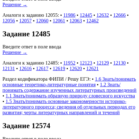
Решение
→
Аналоги к заданию 12055:
•
11986
•
12445
•
12632
•
12666
•
12056
•
12057
•
12060
•
12061
•
12063
•
12462
Задание 12485
Введите ответ в поле ввода
Решение
→
Аналоги к заданию 12485:
•
11952
•
12123
•
12129
•
12130
•
12131
•
12616
•
12617
•
12619
•
12620
•
12621
Раздел кодификатора ФИПИ / Решу ЕГЭ:
•
1.6 Знать/понимать
основные теоретико-литературные понятия
•
1.2 Знать/
понимать содержание изученных литературных произведений
•
1.1 Знать/понимать образную природу словесного искусства
•
1.5 Знать/понимать основные закономерности историко-
литературного процесса; сведения об отдельных периодах его
развития; черты литературных направлений и течений
Задание 12574
Введите ответ в поле ввода