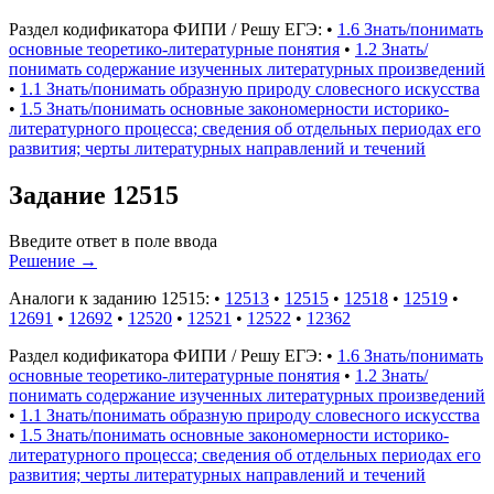
Раздел кодификатора ФИПИ / Решу ЕГЭ:
•
1.6 Знать/понимать
основные теоретико-литературные понятия
•
1.2 Знать/
понимать содержание изученных литературных произведений
•
1.1 Знать/понимать образную природу словесного искусства
•
1.5 Знать/понимать основные закономерности историко-
литературного процесса; сведения об отдельных периодах его
развития; черты литературных направлений и течений
Задание 12515
Введите ответ в поле ввода
Решение
→
Аналоги к заданию 12515:
•
12513
•
12515
•
12518
•
12519
•
12691
•
12692
•
12520
•
12521
•
12522
•
12362
Раздел кодификатора ФИПИ / Решу ЕГЭ:
•
1.6 Знать/понимать
основные теоретико-литературные понятия
•
1.2 Знать/
понимать содержание изученных литературных произведений
•
1.1 Знать/понимать образную природу словесного искусства
•
1.5 Знать/понимать основные закономерности историко-
литературного процесса; сведения об отдельных периодах его
развития; черты литературных направлений и течений