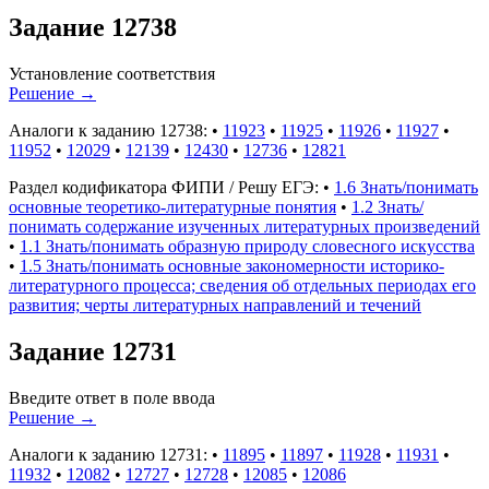
Задание 12738
Установление соответствия
Решение
→
Аналоги к заданию 12738:
•
11923
•
11925
•
11926
•
11927
•
11952
•
12029
•
12139
•
12430
•
12736
•
12821
Раздел кодификатора ФИПИ / Решу ЕГЭ:
•
1.6 Знать/понимать
основные теоретико-литературные понятия
•
1.2 Знать/
понимать содержание изученных литературных произведений
•
1.1 Знать/понимать образную природу словесного искусства
•
1.5 Знать/понимать основные закономерности историко-
литературного процесса; сведения об отдельных периодах его
развития; черты литературных направлений и течений
Задание 12731
Введите ответ в поле ввода
Решение
→
Аналоги к заданию 12731:
•
11895
•
11897
•
11928
•
11931
•
11932
•
12082
•
12727
•
12728
•
12085
•
12086