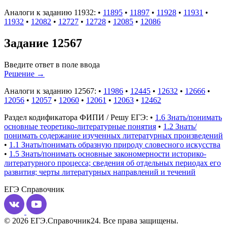
Аналоги к заданию 11932:
•
11895
•
11897
•
11928
•
11931
•
11932
•
12082
•
12727
•
12728
•
12085
•
12086
Задание 12567
Введите ответ в поле ввода
Решение
→
Аналоги к заданию 12567:
•
11986
•
12445
•
12632
•
12666
•
12056
•
12057
•
12060
•
12061
•
12063
•
12462
Раздел кодификатора ФИПИ / Решу ЕГЭ:
•
1.6 Знать/понимать
основные теоретико-литературные понятия
•
1.2 Знать/
понимать содержание изученных литературных произведений
•
1.1 Знать/понимать образную природу словесного искусства
•
1.5 Знать/понимать основные закономерности историко-
литературного процесса; сведения об отдельных периодах его
развития; черты литературных направлений и течений
ЕГЭ
Справочник
© 2026 ЕГЭ.Справочник24. Все права защищены.