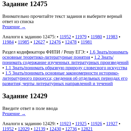
Задание 12475
Внимательно прочитайте текст задания и выберите верный
ответ из списка
Решение
→
Аналоги к заданию 12475:
•
11952
•
11979
•
11980
•
11983
•
11984
•
11985
•
12627
•
12476
•
12478
•
11981
Раздел кодификатора ФИПИ / Решу ЕГЭ:
•
1.6 Знать/понимать
основные теоретико-литературные понятия
•
1.2 Знать/
понимать содержание изученных литературных произведений
•
1.1 Знать/понимать образную природу словесного искусства
•
1.5 Знать/понимать основные закономерности историко-
литературного процесса; сведения об отдельных периодах его
развития; черты литературных направлений и течений
Задание 12429
Введите ответ в поле ввода
Решение
→
Аналоги к заданию 12429:
•
11923
•
11925
•
11926
•
11927
•
11952
•
12029
•
12139
•
12430
•
12736
•
12821