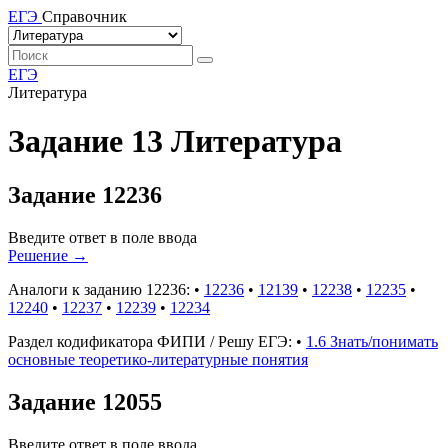
ЕГЭ
Справочник
ЕГЭ
Литература
Задание 13 Литература
Задание 12236
Введите ответ в поле ввода
Решение
→
Аналоги к заданию 12236:
•
12236
•
12139
•
12238
•
12235
•
12240
•
12237
•
12239
•
12234
Раздел кодификатора ФИПИ / Решу ЕГЭ:
•
1.6 Знать/понимать
основные теоретико-литературные понятия
Задание 12055
Введите ответ в поле ввода