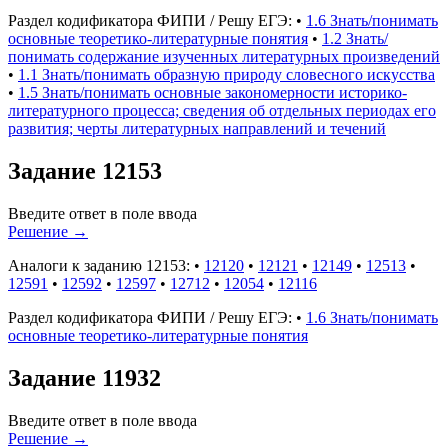
Раздел кодификатора ФИПИ / Решу ЕГЭ:
•
1.6 Знать/понимать
основные теоретико-литературные понятия
•
1.2 Знать/
понимать содержание изученных литературных произведений
•
1.1 Знать/понимать образную природу словесного искусства
•
1.5 Знать/понимать основные закономерности историко-
литературного процесса; сведения об отдельных периодах его
развития; черты литературных направлений и течений
Задание 12153
Введите ответ в поле ввода
Решение
→
Аналоги к заданию 12153:
•
12120
•
12121
•
12149
•
12513
•
12591
•
12592
•
12597
•
12712
•
12054
•
12116
Раздел кодификатора ФИПИ / Решу ЕГЭ:
•
1.6 Знать/понимать
основные теоретико-литературные понятия
Задание 11932
Введите ответ в поле ввода
Решение
→