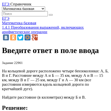
ЕГЭ
Справочник
ЕГЭ
Математика базовая
1.4.1 Преобразования выражений, включающих
арифметические операции
Введите ответ в поле ввода
Задание 22961
На кольцевой дороге расположено четыре бензоколонки: А, Б,
В и Г. Расстояние между А и Б — 35 км, между А и В — 15
км, между В и Г — 25 км, между Г и А — 30 км (все
расстояния измеряются вдоль кольцевой дороги по
кратчайшей дуге).
Найдите расстояние (в километрах) между Б и В.
Решение: