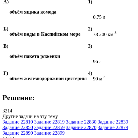
А)
1)
объём ящика комода
0,75
л
Б)
2)
3
объём воды в Каспийском море
78 200
км
В)
3)
объём пакета ряженки
96
л
Г)
4)
3
объём железнодорожной цистерны
90
м
Решение:
3214
Другие задачи на эту тему
Задание 22810
Задание 22819
Задание 22830
Задание 22839
Задание 22850
Задание 22859
Задание 22870
Задание 22879
Задание 22890
Задание 22899