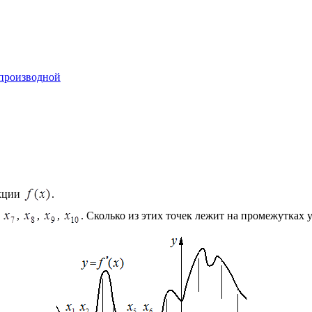
 производной
кции
.
,
,
,
,
.
Сколько из этих точек лежит на промежутках