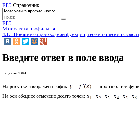
ЕГЭ
Справочник
ЕГЭ
Математика профильная
4.1.1 Понятие о производной функции, геометрический смысл
Введите ответ в поле ввода
Задание 4394
На рисунке изображён график
— производной фун
На оси абсцисс отмечено десять точек:
,
,
,
,
,