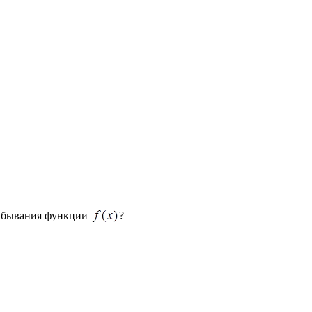
 убывания функции
?