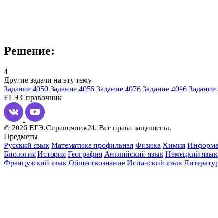
Решение:
4
Другие задачи на эту тему
Задание 4050
Задание 4056
Задание 4076
Задание 4096
Задание 
ЕГЭ
Справочник
© 2026 ЕГЭ.Справочник24. Все права защищены.
Предметы
Русский язык
Математика профильная
Физика
Химия
Информа
Биология
История
География
Английский язык
Немецкий язык
Французский язык
Обществознание
Испанский язык
Литерату