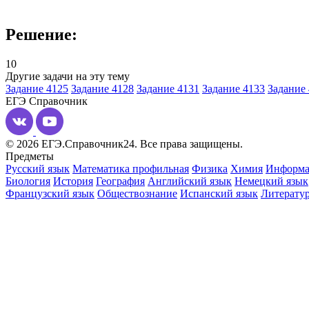
Решение:
10
Другие задачи на эту тему
Задание 4125
Задание 4128
Задание 4131
Задание 4133
Задание
ЕГЭ
Справочник
© 2026 ЕГЭ.Справочник24. Все права защищены.
Предметы
Русский язык
Математика профильная
Физика
Химия
Информа
Биология
История
География
Английский язык
Немецкий язык
Французский язык
Обществознание
Испанский язык
Литерату