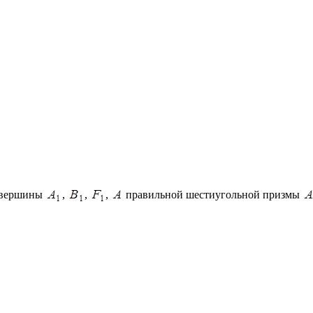
я вершины
,
,
,
правильной шестиугольной призмы
.