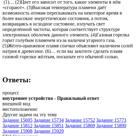
(1)… (2)Цвет его зависит от того, какие элементы в нём
«сгорают». (3)Высокая температура пламени даёт
возможность атомам перескакивать на некоторое время в
более высокие энергетические состояния, а потом,
возвращаясь в исходное состояние, излучать свет
определённой частоты, которая соответствует структуре
электронных оболочек данного элемента. (4)Газовая горелка
горит голубым пламенем из-за наличия угарного газа.
(5)Жёлто-оранжевое пламя спички объясняют наличием солей
натрия в древесине. (6)… если вы захотите сделать пламя
газовой горелки жёлтым, посыпьте его обычной солью.
Ответы:
процесс
внутреннее устройство - Правильный ответ
внешний вид
местоположение
Другие задачи на эту тему
Задание 15695
Задание 15734
Задание 15752
Задание 15773
Задание 15812
Задание 15851
Задание 15869
Задание 15890
Задание 15908
Задание 15929