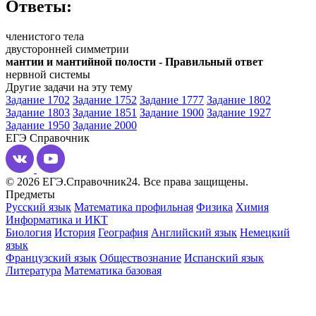
Ответы:
членистого тела
двусторонней симметрии
мантии и мантийной полости - Правильный ответ
нервной системы
Другие задачи на эту тему
Задание 1702
Задание 1752
Задание 1777
Задание 1802
Задание 1803
Задание 1851
Задание 1900
Задание 1927
Задание 1950
Задание 2000
ЕГЭ
Справочник
© 2026 ЕГЭ.Справочник24. Все права защищены.
Предметы
Русский язык
Математика профильная
Физика
Химия
Информатика и ИКТ
Биология
История
География
Английский язык
Немецкий
язык
Французский язык
Обществознание
Испанский язык
Литература
Математика базовая