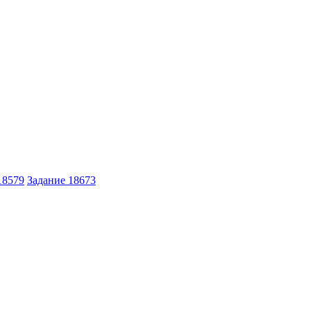
18579
Задание 18673