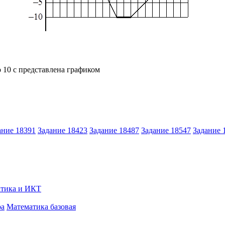
о 10 с представлена графиком
ание 18391
Задание 18423
Задание 18487
Задание 18547
Задание 
тика и ИКТ
ра
Математика базовая