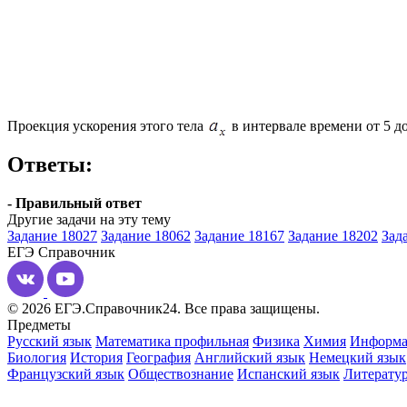
Проекция ускорения этого тела
в интервале времени от 5 д
Ответы:
- Правильный ответ
Другие задачи на эту тему
Задание 18027
Задание 18062
Задание 18167
Задание 18202
Зад
ЕГЭ
Справочник
© 2026 ЕГЭ.Справочник24. Все права защищены.
Предметы
Русский язык
Математика профильная
Физика
Химия
Информа
Биология
История
География
Английский язык
Немецкий язык
Французский язык
Обществознание
Испанский язык
Литерату