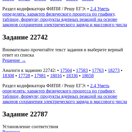
Раздел кодификатора ФИПИ / Решу ЕГЭ:
•
2.4 Уметь
определять: характер физического процесса по графику,
таблице, формуле; продукты ядерных реакций на основе
законов сохранения электрического заряда и массового числа
Задание 22742
Внимательно прочитайте текст задания и выберите верный
ответ из списка
Решение
→
Аналоги к заданию 22742:
•
17504
•
17583
•
17763
•
18273
•
18308
•
17728
•
17981
•
18016
•
18336
•
18658
Раздел кодификатора ФИПИ / Решу ЕГЭ:
•
2.4 Уметь
определять: характер физического процесса по графику,
таблице, формуле; продукты ядерных реакций на основе
законов сохранения электрического заряда и массового числа
Задание 22787
Установление соответствия
Решение
→