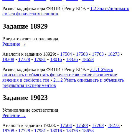
Раздел кодификатора ФИПИ / Решу ЕГЭ:
•
1.2 Знать/понимать
смысл физических величин
Задание 18929
Введите ответ в поле ввода
Решение
→
Аналоги к заданию 18929:
•
17504
•
17583
•
17763
•
18273
•
18308
•
17728
•
17981
•
18016
•
18336
•
18658
Раздел кодификатора ФИПИ / Решу ЕГЭ:
•
2.1.1 Уметь
описывать и объяснять физические явления; физические
явления и свойства тел
•
2.1.2 Уметь описывать и объяснять
результаты экспериментов
Задание 19023
Установление соответствия
Решение
→
Аналоги к заданию 19023:
•
17504
•
17583
•
17763
•
18273
•
18308
•
17728
•
17981
•
18016
•
18336
•
18658