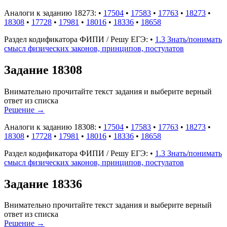
Аналоги к заданию 18273:
•
17504
•
17583
•
17763
•
18273
•
18308
•
17728
•
17981
•
18016
•
18336
•
18658
Раздел кодификатора ФИПИ / Решу ЕГЭ:
•
1.3 Знать/понимать
смысл физических законов, принципов, постулатов
Задание 18308
Внимательно прочитайте текст задания и выберите верный
ответ из списка
Решение
→
Аналоги к заданию 18308:
•
17504
•
17583
•
17763
•
18273
•
18308
•
17728
•
17981
•
18016
•
18336
•
18658
Раздел кодификатора ФИПИ / Решу ЕГЭ:
•
1.3 Знать/понимать
смысл физических законов, принципов, постулатов
Задание 18336
Внимательно прочитайте текст задания и выберите верный
ответ из списка
Решение
→