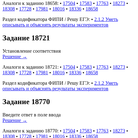
Аналоги к заданию 18658:
•
17504
•
17583
•
17763
•
18273
•
18308
•
17728
•
17981
•
18016
•
18336
•
18658
Раздел кодификатора ФИПИ / Решу ЕГЭ:
•
2.1.2 Уметь
описывать и объяснять результаты экспериментов
Задание 18721
Установление соответствия
Решение
→
Аналоги к заданию 18721:
•
17504
•
17583
•
17763
•
18273
•
18308
•
17728
•
17981
•
18016
•
18336
•
18658
Раздел кодификатора ФИПИ / Решу ЕГЭ:
•
2.1.2 Уметь
описывать и объяснять результаты экспериментов
Задание 18770
Введите ответ в поле ввода
Решение
→
Аналоги к заданию 18770:
•
17504
•
17583
•
17763
•
18273
•
18308
•
17728
•
17981
•
18016
•
18336
•
18658