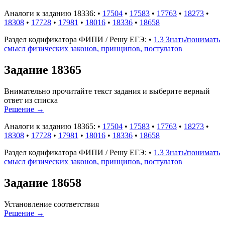
Аналоги к заданию 18336:
•
17504
•
17583
•
17763
•
18273
•
18308
•
17728
•
17981
•
18016
•
18336
•
18658
Раздел кодификатора ФИПИ / Решу ЕГЭ:
•
1.3 Знать/понимать
смысл физических законов, принципов, постулатов
Задание 18365
Внимательно прочитайте текст задания и выберите верный
ответ из списка
Решение
→
Аналоги к заданию 18365:
•
17504
•
17583
•
17763
•
18273
•
18308
•
17728
•
17981
•
18016
•
18336
•
18658
Раздел кодификатора ФИПИ / Решу ЕГЭ:
•
1.3 Знать/понимать
смысл физических законов, принципов, постулатов
Задание 18658
Установление соответствия
Решение
→