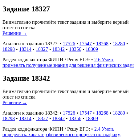
Задание 18327
Внимательно прочитайте текст задания и выберите верный
ответ из списка
Решение
→
Аналоги к заданию 18327:
•
17526
•
17547
•
18268
•
18280
•
18298
•
18314
•
18327
•
18342
•
18356
•
18369
Раздел кодификатора ФИПИ / Решу ЕГЭ:
•
2.6 Уметь
применять полученные знания для решения физических задач
Задание 18342
Внимательно прочитайте текст задания и выберите верный
ответ из списка
Решение
→
Аналоги к заданию 18342:
•
17526
•
17547
•
18268
•
18280
•
18298
•
18314
•
18327
•
18342
•
18356
•
18369
Раздел кодификатора ФИПИ / Решу ЕГЭ:
•
2.4 Уметь
определять: характер физического процесса по графику,