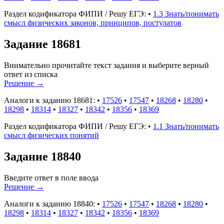
Раздел кодификатора ФИПИ / Решу ЕГЭ:
•
1.3 Знать/понимать
смысл физических законов, принципов, постулатов
Задание 18681
Внимательно прочитайте текст задания и выберите верный
ответ из списка
Решение
→
Аналоги к заданию 18681:
•
17526
•
17547
•
18268
•
18280
•
18298
•
18314
•
18327
•
18342
•
18356
•
18369
Раздел кодификатора ФИПИ / Решу ЕГЭ:
•
1.1 Знать/понимать
смысл физических понятий
Задание 18840
Введите ответ в поле ввода
Решение
→
Аналоги к заданию 18840:
•
17526
•
17547
•
18268
•
18280
•
18298
•
18314
•
18327
•
18342
•
18356
•
18369