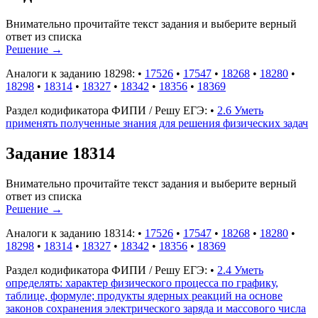
Внимательно прочитайте текст задания и выберите верный
ответ из списка
Решение
→
Аналоги к заданию 18298:
•
17526
•
17547
•
18268
•
18280
•
18298
•
18314
•
18327
•
18342
•
18356
•
18369
Раздел кодификатора ФИПИ / Решу ЕГЭ:
•
2.6 Уметь
применять полученные знания для решения физических задач
Задание 18314
Внимательно прочитайте текст задания и выберите верный
ответ из списка
Решение
→
Аналоги к заданию 18314:
•
17526
•
17547
•
18268
•
18280
•
18298
•
18314
•
18327
•
18342
•
18356
•
18369
Раздел кодификатора ФИПИ / Решу ЕГЭ:
•
2.4 Уметь
определять: характер физического процесса по графику,
таблице, формуле; продукты ядерных реакций на основе
законов сохранения электрического заряда и массового числа