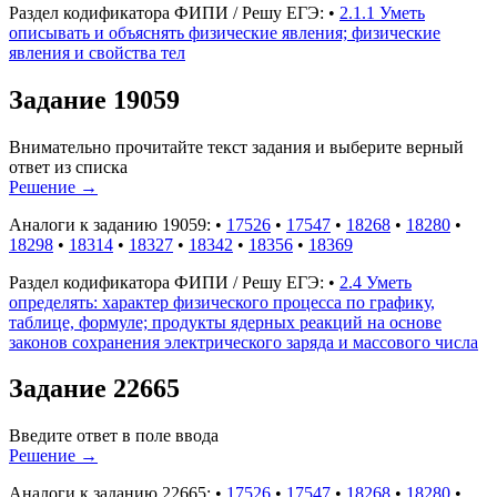
Раздел кодификатора ФИПИ / Решу ЕГЭ:
•
2.1.1 Уметь
описывать и объяснять физические явления; физические
явления и свойства тел
Задание 19059
Внимательно прочитайте текст задания и выберите верный
ответ из списка
Решение
→
Аналоги к заданию 19059:
•
17526
•
17547
•
18268
•
18280
•
18298
•
18314
•
18327
•
18342
•
18356
•
18369
Раздел кодификатора ФИПИ / Решу ЕГЭ:
•
2.4 Уметь
определять: характер физического процесса по графику,
таблице, формуле; продукты ядерных реакций на основе
законов сохранения электрического заряда и массового числа
Задание 22665
Введите ответ в поле ввода
Решение
→
Аналоги к заданию 22665:
•
17526
•
17547
•
18268
•
18280
•