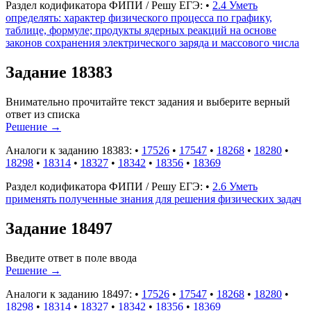
Раздел кодификатора ФИПИ / Решу ЕГЭ:
•
2.4 Уметь
определять: характер физического процесса по графику,
таблице, формуле; продукты ядерных реакций на основе
законов сохранения электрического заряда и массового числа
Задание 18383
Внимательно прочитайте текст задания и выберите верный
ответ из списка
Решение
→
Аналоги к заданию 18383:
•
17526
•
17547
•
18268
•
18280
•
18298
•
18314
•
18327
•
18342
•
18356
•
18369
Раздел кодификатора ФИПИ / Решу ЕГЭ:
•
2.6 Уметь
применять полученные знания для решения физических задач
Задание 18497
Введите ответ в поле ввода
Решение
→
Аналоги к заданию 18497:
•
17526
•
17547
•
18268
•
18280
•
18298
•
18314
•
18327
•
18342
•
18356
•
18369