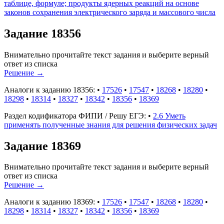
таблице, формуле; продукты ядерных реакций на основе
законов сохранения электрического заряда и массового числа
Задание 18356
Внимательно прочитайте текст задания и выберите верный
ответ из списка
Решение
→
Аналоги к заданию 18356:
•
17526
•
17547
•
18268
•
18280
•
18298
•
18314
•
18327
•
18342
•
18356
•
18369
Раздел кодификатора ФИПИ / Решу ЕГЭ:
•
2.6 Уметь
применять полученные знания для решения физических задач
Задание 18369
Внимательно прочитайте текст задания и выберите верный
ответ из списка
Решение
→
Аналоги к заданию 18369:
•
17526
•
17547
•
18268
•
18280
•
18298
•
18314
•
18327
•
18342
•
18356
•
18369