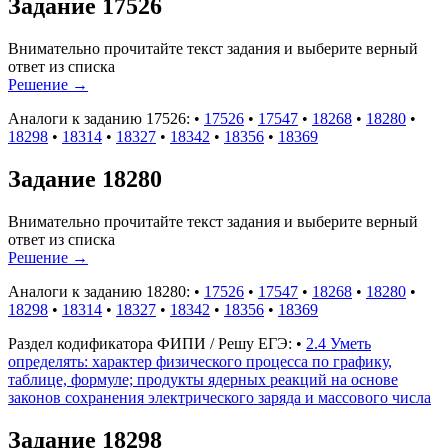
Задание 17526
Внимательно прочитайте текст задания и выберите верный
ответ из списка
Решение
→
Аналоги к заданию 17526:
•
17526
•
17547
•
18268
•
18280
•
18298
•
18314
•
18327
•
18342
•
18356
•
18369
Задание 18280
Внимательно прочитайте текст задания и выберите верный
ответ из списка
Решение
→
Аналоги к заданию 18280:
•
17526
•
17547
•
18268
•
18280
•
18298
•
18314
•
18327
•
18342
•
18356
•
18369
Раздел кодификатора ФИПИ / Решу ЕГЭ:
•
2.4 Уметь
определять: характер физического процесса по графику,
таблице, формуле; продукты ядерных реакций на основе
законов сохранения электрического заряда и массового числа
Задание 18298