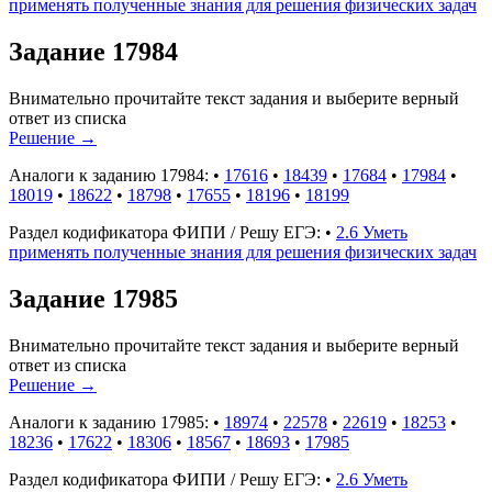
применять полученные знания для решения физических задач
Задание 17984
Внимательно прочитайте текст задания и выберите верный
ответ из списка
Решение
→
Аналоги к заданию 17984:
•
17616
•
18439
•
17684
•
17984
•
18019
•
18622
•
18798
•
17655
•
18196
•
18199
Раздел кодификатора ФИПИ / Решу ЕГЭ:
•
2.6 Уметь
применять полученные знания для решения физических задач
Задание 17985
Внимательно прочитайте текст задания и выберите верный
ответ из списка
Решение
→
Аналоги к заданию 17985:
•
18974
•
22578
•
22619
•
18253
•
18236
•
17622
•
18306
•
18567
•
18693
•
17985
Раздел кодификатора ФИПИ / Решу ЕГЭ:
•
2.6 Уметь