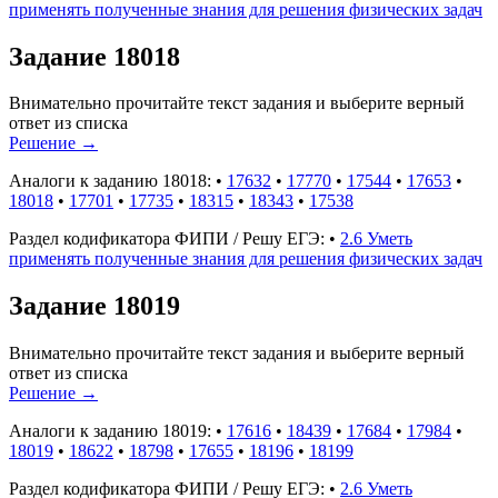
применять полученные знания для решения физических задач
Задание 18018
Внимательно прочитайте текст задания и выберите верный
ответ из списка
Решение
→
Аналоги к заданию 18018:
•
17632
•
17770
•
17544
•
17653
•
18018
•
17701
•
17735
•
18315
•
18343
•
17538
Раздел кодификатора ФИПИ / Решу ЕГЭ:
•
2.6 Уметь
применять полученные знания для решения физических задач
Задание 18019
Внимательно прочитайте текст задания и выберите верный
ответ из списка
Решение
→
Аналоги к заданию 18019:
•
17616
•
18439
•
17684
•
17984
•
18019
•
18622
•
18798
•
17655
•
18196
•
18199
Раздел кодификатора ФИПИ / Решу ЕГЭ:
•
2.6 Уметь