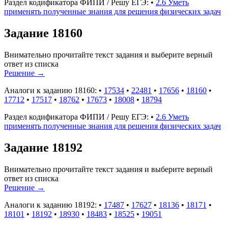
Раздел кодификатора ФИПИ / Решу ЕГЭ:
•
2.6 Уметь
применять полученные знания для решения физических задач
Задание 18160
Внимательно прочитайте текст задания и выберите верный
ответ из списка
Решение
→
Аналоги к заданию 18160:
•
17534
•
22481
•
17656
•
18160
•
17712
•
17517
•
18762
•
17673
•
18008
•
18794
Раздел кодификатора ФИПИ / Решу ЕГЭ:
•
2.6 Уметь
применять полученные знания для решения физических задач
Задание 18192
Внимательно прочитайте текст задания и выберите верный
ответ из списка
Решение
→
Аналоги к заданию 18192:
•
17487
•
17627
•
18136
•
18171
•
18101
•
18192
•
18930
•
18483
•
18525
•
19051