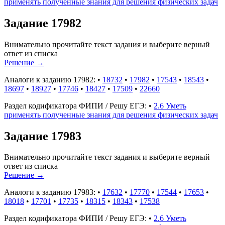
применять полученные знания для решения физических задач
Задание 17982
Внимательно прочитайте текст задания и выберите верный
ответ из списка
Решение
→
Аналоги к заданию 17982:
•
18732
•
17982
•
17543
•
18543
•
18697
•
18927
•
17746
•
18427
•
17509
•
22660
Раздел кодификатора ФИПИ / Решу ЕГЭ:
•
2.6 Уметь
применять полученные знания для решения физических задач
Задание 17983
Внимательно прочитайте текст задания и выберите верный
ответ из списка
Решение
→
Аналоги к заданию 17983:
•
17632
•
17770
•
17544
•
17653
•
18018
•
17701
•
17735
•
18315
•
18343
•
17538
Раздел кодификатора ФИПИ / Решу ЕГЭ:
•
2.6 Уметь