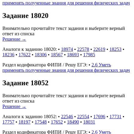
применять полученные знания для решения физических задач
Задание 18020
Внимательно прочитайте текст задания и выберите верный
ответ из списка
Решение
→
Аналоги к заданию 18020:
•
18974
•
22578
•
22619
•
18253
•
18236
•
17622
•
18306
•
18567
•
18693
•
17985
Раздел кодификатора ФИПИ / Решу ЕГЭ:
•
2.6 Уметь
применять полученные знания для решения физических задач
Задание 18052
Внимательно прочитайте текст задания и выберите верный
ответ из списка
Решение
→
Аналоги к заданию 18052:
•
22546
•
22554
•
17696
•
17731
•
17757
•
18197
•
17548
•
17652
•
18490
•
18031
Раздел кодификатора ФИПИ / Решу ЕГЭ:
•
2.6 Уметь