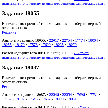
применять полученные знания для решения физических задач
Задание 18055
Внимательно прочитайте текст задания и выберите верный
ответ из списка
Решение
→
Аналоги к заданию 18055:
•
22617
•
22754
•
17774
•
18004
•
18055
•
18179
•
17576
•
17690
•
18235
•
18270
Раздел кодификатора ФИПИ / Решу ЕГЭ:
•
2.6 Уметь
применять полученные знания для решения физических задач
Задание 18087
Внимательно прочитайте текст задания и выберите верный
ответ из списка
Решение
→
Аналоги к заданию 18087:
•
22546
•
22554
•
17696
•
17731
•
17757
•
18197
•
17548
•
17652
•
18490
•
18031
Раздел кодификатора ФИПИ / Решу ЕГЭ:
•
2.6 Уметь