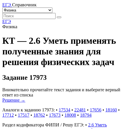
ЕГЭ
Справочник
ЕГЭ
Физика
КТ — 2.6 Уметь применять
полученные знания для
решения физических задач
Задание 17973
Внимательно прочитайте текст задания и выберите верный
ответ из списка
Решение
→
Аналоги к заданию 17973:
•
17534
•
22481
•
17656
•
18160
•
17712
•
17517
•
18762
•
17673
•
18008
•
18794
Раздел кодификатора ФИПИ / Решу ЕГЭ:
•
2.6 Уметь