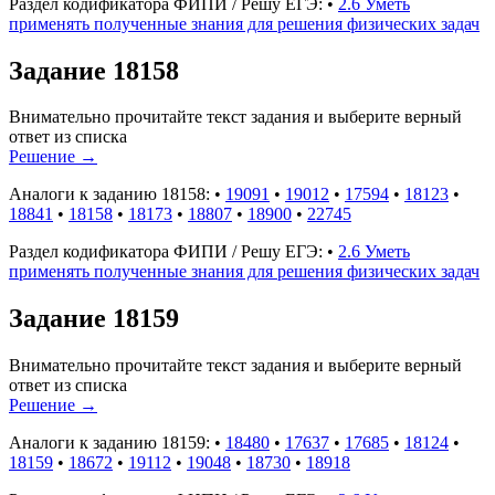
Раздел кодификатора ФИПИ / Решу ЕГЭ:
•
2.6 Уметь
применять полученные знания для решения физических задач
Задание 18158
Внимательно прочитайте текст задания и выберите верный
ответ из списка
Решение
→
Аналоги к заданию 18158:
•
19091
•
19012
•
17594
•
18123
•
18841
•
18158
•
18173
•
18807
•
18900
•
22745
Раздел кодификатора ФИПИ / Решу ЕГЭ:
•
2.6 Уметь
применять полученные знания для решения физических задач
Задание 18159
Внимательно прочитайте текст задания и выберите верный
ответ из списка
Решение
→
Аналоги к заданию 18159:
•
18480
•
17637
•
17685
•
18124
•
18159
•
18672
•
19112
•
19048
•
18730
•
18918