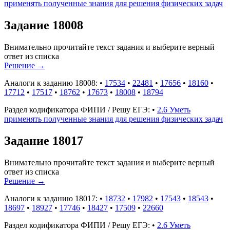
применять полученные знания для решения физических задач
Задание 18008
Внимательно прочитайте текст задания и выберите верный
ответ из списка
Решение
→
Аналоги к заданию 18008:
•
17534
•
22481
•
17656
•
18160
•
17712
•
17517
•
18762
•
17673
•
18008
•
18794
Раздел кодификатора ФИПИ / Решу ЕГЭ:
•
2.6 Уметь
применять полученные знания для решения физических задач
Задание 18017
Внимательно прочитайте текст задания и выберите верный
ответ из списка
Решение
→
Аналоги к заданию 18017:
•
18732
•
17982
•
17543
•
18543
•
18697
•
18927
•
17746
•
18427
•
17509
•
22660
Раздел кодификатора ФИПИ / Решу ЕГЭ:
•
2.6 Уметь