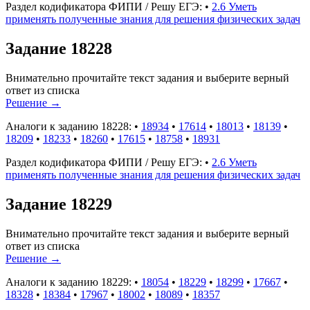
Раздел кодификатора ФИПИ / Решу ЕГЭ:
•
2.6 Уметь
применять полученные знания для решения физических задач
Задание 18228
Внимательно прочитайте текст задания и выберите верный
ответ из списка
Решение
→
Аналоги к заданию 18228:
•
18934
•
17614
•
18013
•
18139
•
18209
•
18233
•
18260
•
17615
•
18758
•
18931
Раздел кодификатора ФИПИ / Решу ЕГЭ:
•
2.6 Уметь
применять полученные знания для решения физических задач
Задание 18229
Внимательно прочитайте текст задания и выберите верный
ответ из списка
Решение
→
Аналоги к заданию 18229:
•
18054
•
18229
•
18299
•
17667
•
18328
•
18384
•
17967
•
18002
•
18089
•
18357