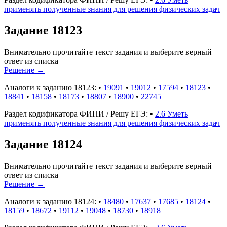
применять полученные знания для решения физических задач
Задание 18123
Внимательно прочитайте текст задания и выберите верный
ответ из списка
Решение
→
Аналоги к заданию 18123:
•
19091
•
19012
•
17594
•
18123
•
18841
•
18158
•
18173
•
18807
•
18900
•
22745
Раздел кодификатора ФИПИ / Решу ЕГЭ:
•
2.6 Уметь
применять полученные знания для решения физических задач
Задание 18124
Внимательно прочитайте текст задания и выберите верный
ответ из списка
Решение
→
Аналоги к заданию 18124:
•
18480
•
17637
•
17685
•
18124
•
18159
•
18672
•
19112
•
19048
•
18730
•
18918