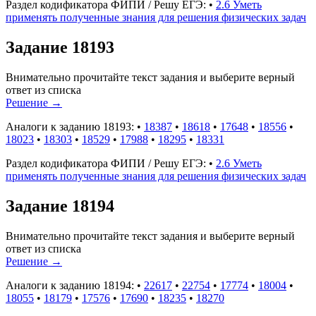
Раздел кодификатора ФИПИ / Решу ЕГЭ:
•
2.6 Уметь
применять полученные знания для решения физических задач
Задание 18193
Внимательно прочитайте текст задания и выберите верный
ответ из списка
Решение
→
Аналоги к заданию 18193:
•
18387
•
18618
•
17648
•
18556
•
18023
•
18303
•
18529
•
17988
•
18295
•
18331
Раздел кодификатора ФИПИ / Решу ЕГЭ:
•
2.6 Уметь
применять полученные знания для решения физических задач
Задание 18194
Внимательно прочитайте текст задания и выберите верный
ответ из списка
Решение
→
Аналоги к заданию 18194:
•
22617
•
22754
•
17774
•
18004
•
18055
•
18179
•
17576
•
17690
•
18235
•
18270