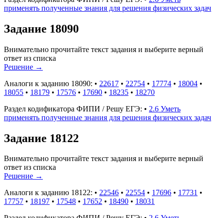
применять полученные знания для решения физических задач
Задание 18090
Внимательно прочитайте текст задания и выберите верный
ответ из списка
Решение
→
Аналоги к заданию 18090:
•
22617
•
22754
•
17774
•
18004
•
18055
•
18179
•
17576
•
17690
•
18235
•
18270
Раздел кодификатора ФИПИ / Решу ЕГЭ:
•
2.6 Уметь
применять полученные знания для решения физических задач
Задание 18122
Внимательно прочитайте текст задания и выберите верный
ответ из списка
Решение
→
Аналоги к заданию 18122:
•
22546
•
22554
•
17696
•
17731
•
17757
•
18197
•
17548
•
17652
•
18490
•
18031
Раздел кодификатора ФИПИ / Решу ЕГЭ:
•
2.6 Уметь