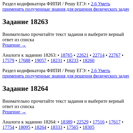
Раздел кодификатора ФИПИ / Решу ЕГЭ:
•
2.6 Уметь
применять полученные знания для решения физических задач
Задание 18263
Внимательно прочитайте текст задания и выберите верный
ответ из списка
Решение
→
Аналоги к заданию 18263:
•
18765
•
22621
•
22714
•
22767
•
17579
•
17688
•
19057
•
18231
•
18233
•
18260
Раздел кодификатора ФИПИ / Решу ЕГЭ:
•
2.6 Уметь
применять полученные знания для решения физических задач
Задание 18264
Внимательно прочитайте текст задания и выберите верный
ответ из списка
Решение
→
Аналоги к заданию 18264:
•
18389
•
22529
•
17516
•
17617
•
17754
•
18095
•
18264
•
18333
•
17565
•
18305