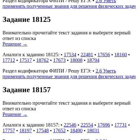
Раздел кодификатора ФИПИ / Решу ЕГЭ:
•
2.6 Уметь
применять полученные знания для решения физических задач
Задание 18125
Внимательно прочитайте текст задания и выберите верный
ответ из списка
Решение
→
Аналоги к заданию 18125:
•
17534
•
22481
•
17656
•
18160
•
17712
•
17517
•
18762
•
17673
•
18008
•
18794
Раздел кодификатора ФИПИ / Решу ЕГЭ:
•
2.6 Уметь
применять полученные знания для решения физических задач
Задание 18157
Внимательно прочитайте текст задания и выберите верный
ответ из списка
Решение
→
Аналоги к заданию 18157:
•
22546
•
22554
•
17696
•
17731
•
17757
•
18197
•
17548
•
17652
•
18490
•
18031