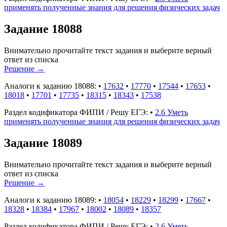
применять полученные знания для решения физических задач
Задание 18088
Внимательно прочитайте текст задания и выберите верный
ответ из списка
Решение
→
Аналоги к заданию 18088:
•
17632
•
17770
•
17544
•
17653
•
18018
•
17701
•
17735
•
18315
•
18343
•
17538
Раздел кодификатора ФИПИ / Решу ЕГЭ:
•
2.6 Уметь
применять полученные знания для решения физических задач
Задание 18089
Внимательно прочитайте текст задания и выберите верный
ответ из списка
Решение
→
Аналоги к заданию 18089:
•
18054
•
18229
•
18299
•
17667
•
18328
•
18384
•
17967
•
18002
•
18089
•
18357
Раздел кодификатора ФИПИ / Решу ЕГЭ:
•
2.6 Уметь