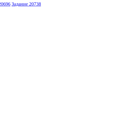
20696
Задание 20738