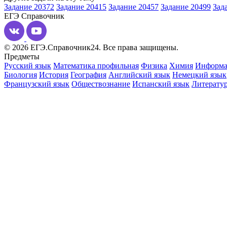
Задание 20372
Задание 20415
Задание 20457
Задание 20499
Зад
ЕГЭ
Справочник
© 2026 ЕГЭ.Справочник24. Все права защищены.
Предметы
Русский язык
Математика профильная
Физика
Химия
Информа
Биология
История
География
Английский язык
Немецкий язык
Французский язык
Обществознание
Испанский язык
Литерату