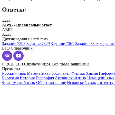
Ответы:
xxxx
АВхБ - Правильный ответ
АВББ
АххБ
Другие задачи на эту тему
Задание 7297
Задание 7329
Задание 7361
Задание 7393
Задание
ЕГЭ
Справочник
© 2026 ЕГЭ.Справочник24. Все права защищены.
Предметы
Русский язык
Математика профильная
Физика
Химия
Информа
Биология
История
География
Английский язык
Немецкий язык
Французский язык
Обществознание
Испанский язык
Литерату