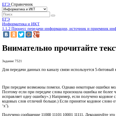
ЕГЭ
Справочник
ЕГЭ
Информатика и ИКТ
1.1.2 Процесс передачи информации, источник и приемник ин
Внимательно прочитайте текст
Задание 7521
Для передачи данных по каналу связи используется 5-битовый
При передаче возможны помехи. Однако некоторые ошибки можн
Поэтому если при передаче слова произошла ошибка не более че
исправляет одну ошибку».) Например, если получено кодовое сл
кодовых слов отличий больше.) Если принятое кодовое слово от
‘x’).
Получено сообщение
11000 11101 10001 11111
. Декодируйте эт