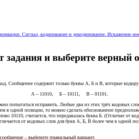
формации. Сигнал, кодирование и декодирование. Искажение и
 задания и выберите верный о
 код. Сообщение содержит только буквы А, Б и В, которые код
А – 11010, Б – 10111, В – 01101.
о попытаться исправить. Любые два из этих трёх кодовых слов 
м в одной позиции, то можно сделать обоснованное предположени
ово 10110, считается, что передавалась буква Б. (Отличие от код
личается от кодовых слов для букв А, Б, В более чем в одной по
о сообщение – выберите правильный вариант.