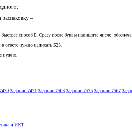
одного;
а распаковку –
и быстрее способ Б. Сразу после буквы напишите число, обознача
, в ответе нужно написать Б23.
не нужно.
7439
Задание 7471
Задание 7503
Задание 7535
Задание 7567
Зада
тика и ИКТ