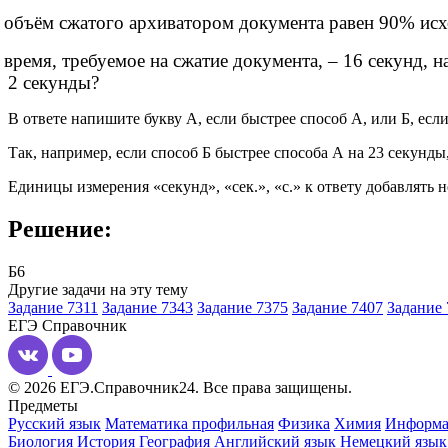
объём сжатого архиватором документа равен 90% исх
время, требуемое на сжатие документа, – 16 секунд, н
2 секунды?
В ответе напишите букву А, если быстрее способ А, или Б, есл
Так, например, если способ Б быстрее способа А на 23 секунды
Единицы измерения «секунд», «сек.», «с.» к ответу добавлять 
Решение:
Б6
Другие задачи на эту тему
Задание 7311
Задание 7343
Задание 7375
Задание 7407
Задание 
ЕГЭ
Справочник
© 2026 ЕГЭ.Справочник24. Все права защищены.
Предметы
Русский язык
Математика профильная
Физика
Химия
Информа
Биология
История
География
Английский язык
Немецкий язык