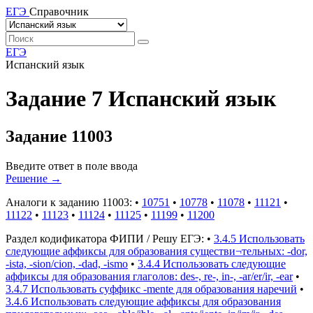
ЕГЭ
Справочник
ЕГЭ
Испанский язык
Задание 7 Испанский язык
Задание 11003
Введите ответ в поле ввода
Решение
→
Аналоги к заданию 11003:
•
10751
•
10778
•
11078
•
11121
•
11122
•
11123
•
11124
•
11125
•
11199
•
11200
Раздел кодификатора ФИПИ / Решу ЕГЭ:
•
3.4.5 Использовать
следующие аффиксы для образования существи¬тельных: -dor,
-ista, -sion/cion, -dad, -ismo
•
3.4.4 Использовать следующие
аффиксы для образования глаголов: des-, re-, in-, -ar/er/ir, -ear
•
3.4.7 Использовать суффикс -mente для образования наречий
•
3.4.6 Использовать следующие аффиксы для образования