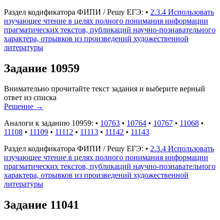
Раздел кодификатора ФИПИ / Решу ЕГЭ:
•
2.3.4 Использовать
изучающее чтение в целях полного понимания информации
прагматических текстов, публикаций научно-познавательного
характера, отрывков из произведений художественной
литературы
Задание 10959
Внимательно прочитайте текст задания и выберите верный
ответ из списка
Решение
→
Аналоги к заданию 10959:
•
10763
•
10764
•
10767
•
11068
•
11108
•
11109
•
11112
•
11113
•
11142
•
11143
Раздел кодификатора ФИПИ / Решу ЕГЭ:
•
2.3.4 Использовать
изучающее чтение в целях полного понимания информации
прагматических текстов, публикаций научно-познавательного
характера, отрывков из произведений художественной
литературы
Задание 11041