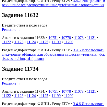
Раздел кодификатора ФИПИ / Решу ЕГЭ:
•
3.4.2 Употреблять в
речи наиболее распространенные устойчивые словосочетания
Задание 11632
Введите ответ в поле ввода
Решение
→
Аналоги к заданию 11632:
•
10751
•
10778
•
11078
•
11121
•
11122
•
11123
•
11124
•
11125
•
11199
•
11200
Раздел кодификатора ФИПИ / Решу ЕГЭ:
•
3.4.5 Использовать
следующие аффиксы для образования существи¬тельных: -dor,
-ista, -sion/cion, -dad, -ismo
Задание 11734
Введите ответ в поле ввода
Решение
→
Аналоги к заданию 11734:
•
10751
•
10778
•
11078
•
11121
•
11122
•
11123
•
11124
•
11125
•
11199
•
11200
Раздел кодификатора ФИПИ / Решу ЕГЭ:
•
3.4.6 Использовать