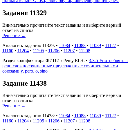
прилагательных: -oso, -able/ible, -al, -ante/iente, in/im/ir-, des-
Задание 11329
Внимательно прочитайте текст задания и выберите верный
ответ из списка
Решение
→
Аналоги к заданию 11329:
•
11084
•
11088
•
11089
•
11127
•
11160
•
11204
•
11205
•
11206
•
11207
•
11208
Раздел кодификатора ФИПИ / Решу ЕГЭ:
•
3.3.5 Употреблять в
речи сложносочиненные предложения с сочинительными
союзами y, pero, o, sino
Задание 11438
Внимательно прочитайте текст задания и выберите верный
ответ из списка
Решение
→
Аналоги к заданию 11438:
•
11084
•
11088
•
11089
•
11127
•
11160
•
11204
•
11205
•
11206
•
11207
•
11208