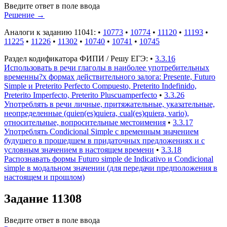
Введите ответ в поле ввода
Решение
→
Аналоги к заданию 11041:
•
10773
•
10774
•
11120
•
11193
•
11225
•
11226
•
11302
•
10740
•
10741
•
10745
Раздел кодификатора ФИПИ / Решу ЕГЭ:
•
3.3.16
Использовать в речи глаголы в наиболее употребительных
временны?х формах действительного залога: Presente, Futuro
Simple и Preterito Perfecto Compuesto, Preterito Indefinido,
Preterito Imperfecto, Preterito Pluscuamperfecto
•
3.3.26
Употреблять в речи личные, притяжательные, указательные,
неопределенные (quien(es)quiera, cual(es)quiera, vario),
относительные, вопросительные местоимения
•
3.3.17
Употреблять Condicional Simple с временным значением
будущего в прошедшем в придаточных предложениях и с
условным значением в настоящем времени
•
3.3.18
Распознавать формы Futuro simple de Indicativo и Condicional
simple в модальном значении (для передачи предположения в
настоящем и прошлом)
Задание 11308
Введите ответ в поле ввода