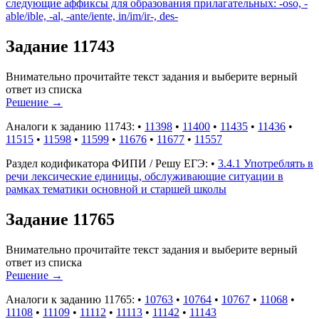
следующие аффиксы для образования прилагательных: -oso, -
able/ible, -al, -ante/iente, in/im/ir-, des-
Задание 11743
Внимательно прочитайте текст задания и выберите верный
ответ из списка
Решение
→
Аналоги к заданию 11743:
•
11398
•
11400
•
11435
•
11436
•
11515
•
11598
•
11599
•
11676
•
11677
•
11557
Раздел кодификатора ФИПИ / Решу ЕГЭ:
•
3.4.1 Употреблять в
речи лексические единицы, обслуживающие ситуации в
рамках тематики основной и старшей школы
Задание 11765
Внимательно прочитайте текст задания и выберите верный
ответ из списка
Решение
→
Аналоги к заданию 11765:
•
10763
•
10764
•
10767
•
11068
•
11108
•
11109
•
11112
•
11113
•
11142
•
11143