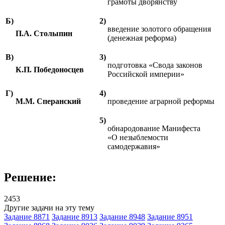
грамоты дворянству
Б)
2)
введение золотого обращения
П.А. Столыпин
(денежная реформа)
В)
3)
подготовка «Свода законов
К.П. Победоносцев
Российской империи»
Г)
4)
М.М. Сперанский
проведение аграрной реформы
5)
обнародование Манифеста
«О незыблемости
самодержавия»
Решение:
2453
Другие задачи на эту тему
Задание 8871
Задание 8913
Задание 8948
Задание 8951