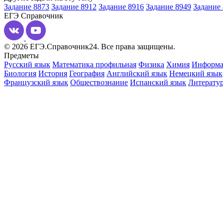
Задание 8873
Задание 8912
Задание 8916
Задание 8949
Задание
ЕГЭ
Справочник
© 2026 ЕГЭ.Справочник24. Все права защищены.
Предметы
Русский язык
Математика профильная
Физика
Химия
Информа
Биология
История
География
Английский язык
Немецкий язык
Французский язык
Обществознание
Испанский язык
Литерату