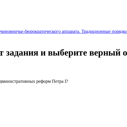
 чиновничье-бюрократического аппарата. Традиционные порядки
 задания и выберите верный о
о-административных реформ Петра
I
?