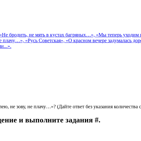
.», «Не бродить, не мять в кустах багряных…», «Мы теперь уход
е плачу…», «Русь Советская», «О красном вечере задумалась до
...».
, не зову, не плачу…»? (Дайте ответ без указания количества с
ение и выполните задания #.