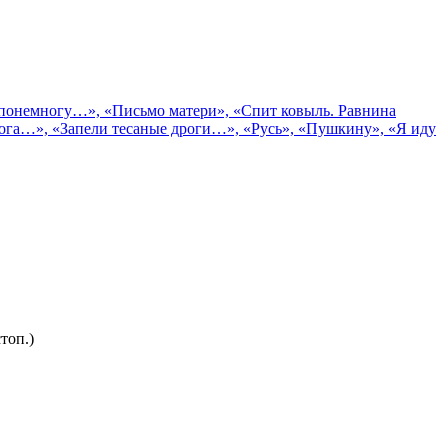
им понемногу…», «Письмо матери», «Спит ковыль. Равнина
рога…», «Запели тесаные дроги…», «Русь», «Пушкину», «Я иду
топ.)