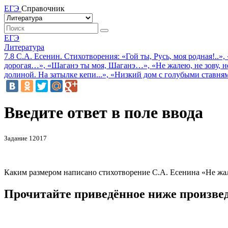
ЕГЭ
Справочник
ЕГЭ
Литература
7.8 С.А. Есенин. Стихотворения: «Гой ты, Русь, моя родная!.
дорогая…», «Шаганэ ты моя, Шаганэ…», «Не жалею, не зову, н
долиной. На затылке кепи...», «Низкий дом с голубыми ставнями
Введите ответ в поле ввода
Задание 12017
Каким размером написано стихотворение С.А. Есенина «Не жалею
Прочитайте приведённое ниже произвед