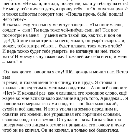
шёпотом: «Не коли, погоди, послушай, коли у тебя душа есть!
Не могу тебе ничего дать, а прошу тебя…» Он опустил ружьё
и также шёпотом говорит мне: «Пошла прочь, баба! пошла!
Чего тебе?»
Я сказала ему, что сын у меня тут заперт… «Ты понимаешь,
солдат,
–
сын! Ты ведь тоже чей-нибудь сын, да? Так вот
посмотри на меня
–
у меня есть такой же, как ты, и вон он
где! Дай мне посмотреть на него, может, он умрёт скоро… и,
может, тебя завтра убьют… будет плакать твоя мать о тебе?
И ведь тяжко будет тебе умереть, не взглянув на неё, твою
мать? И моему сыну тяжко же. Пожалей же себя и его, и меня
–
мать!..»
Ох, как долго говорила я ему! Шёл дождь и мочил нас. Ветер
выл
и ревел, и толкал меня то в спину, то в грудь. Я стояла и
качалась перед этим каменным солдатом… А он всё говорил:
«Нет!» И каждый раз, как я слышала его холодное слово, ещё
жарче во мне вспыхивало желание видеть того, Аркадэка… Я
говорила и мерила глазами солдата
–
он был маленький,
сухой и всё кашлял. И вот я упала на землю перед ним и,
охватив его колени, всё упрашивая его горячими словами,
свалила солдата на землю. Он упал в грязь. Тогда я быстро
повернула его лицом к земле и придавила его голову в лужу,
чтоб он не кричал. Он не кричал, а только всё барахтался,