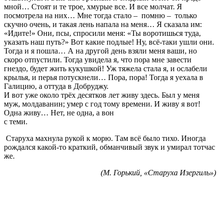
мной… Стоят и те трое, хмурые все. И все молчат. Я
посмотрела на них… Мне тогда стало
–
помню
–
только
скучно очень, и такая лень напала на меня… Я сказала им:
«Идите!» Они, псы, спросили меня: «Ты воротишься туда,
указать наш путь?» Вот какие подлые! Ну, всё-таки ушли они.
Тогда и я пошла… А на другой день взяли меня ваши, но
скоро отпустили. Тогда увидела я, что пора мне завести
гнездо, будет жить кукушкой! Уж тяжела стала я, и ослабели
крылья, и перья потускнели… Пора, пора! Тогда я уехала в
Галицию, а оттуда в Добруджу.
И вот уже около трёх десятков лет живу здесь. Был у меня
муж, молдаванин; умер с год тому времени. И живу я вот!
Одна живу… Нет, не одна, а вон
с теми.
Старуха махнула рукой к морю. Там всё было тихо. Иногда
рождался какой-то краткий, обманчивый звук и умирал тотчас
же.
(М. Горький, «Старуха Изергиль»)