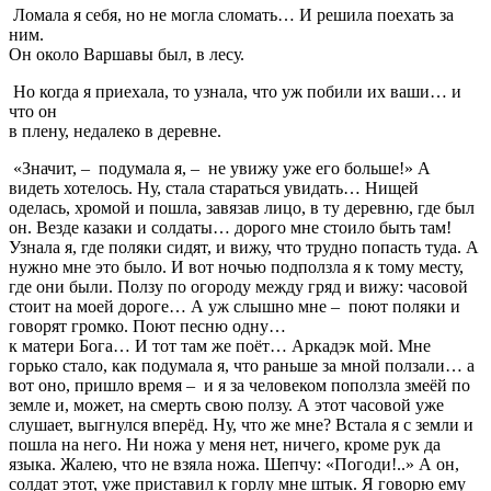
Ломала я себя, но не могла сломать… И решила поехать за
ним.
Он около Варшавы был, в лесу.
Но когда я приехала, то узнала, что уж побили их ваши… и
что он
в плену, недалеко в деревне.
«Значит,
–
подумала я,
–
не увижу уже его больше!» А
видеть хотелось. Ну, стала стараться увидать… Нищей
оделась, хромой и пошла, завязав лицо, в ту деревню, где был
он. Везде казаки и солдаты… дорого мне стоило быть там!
Узнала я, где поляки сидят, и вижу, что трудно попасть туда. А
нужно мне это было. И вот ночью подползла я к тому месту,
где они были. Ползу по огороду между гряд и вижу: часовой
стоит на моей дороге… А уж слышно мне
–
поют поляки и
говорят громко. Поют песню одну…
к матери Бога… И тот там же поёт… Аркадэк мой. Мне
горько стало, как подумала я, что раньше за мной ползали… а
вот оно, пришло время
–
и я за человеком поползла змеёй по
земле и, может, на смерть свою ползу. А этот часовой уже
слушает, выгнулся вперёд. Ну, что же мне? Встала я с земли и
пошла на него. Ни ножа у меня нет, ничего, кроме рук да
языка. Жалею, что не взяла ножа. Шепчу: «Погоди!..» А он,
солдат этот, уже приставил к горлу мне штык. Я говорю ему