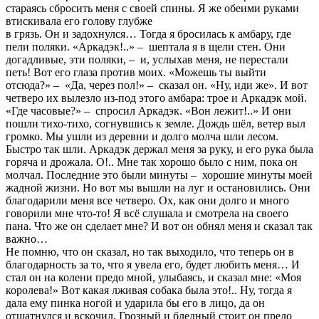
стараясь сбросить меня с своей спины. Я же обеими руками
втискивала его голову глубже
в грязь. Он и задохнулся… Тогда я бросилась к амбару, где
пели поляки. «Аркадэк!..»
–
шептала я в щели стен. Они
догадливые, эти поляки,
–
и, услыхав меня, не перестали
петь! Вот его глаза против моих. «Можешь ты выйти
отсюда?»
–
«Да, через пол!»
–
сказал он. «Ну, иди же». И вот
четверо их вылезло из-под этого амбара: трое и Аркадэк мой.
«Где часовые?»
–
спросил Аркадэк. «Вон лежит!..» И они
пошли тихо-тихо, согнувшись к земле. Дождь шёл, ветер выл
громко. Мы ушли из деревни и долго молча шли лесом.
Быстро так шли. Аркадэк держал меня за руку, и его рука была
горяча и дрожала. О!.. Мне так хорошо было с ним, пока он
молчал. Последние это были минуты
–
хорошие минуты моей
жадной жизни. Но вот мы вышли на луг и остановились. Они
благодарили меня все четверо. Ох, как они долго и много
говорили мне что-то! Я всё слушала и смотрела на своего
пана. Что же он сделает мне? И вот он обнял меня и сказал так
важно…
Не помню, что он сказал, но так выходило, что теперь он в
благодарность за то, что я увела его, будет любить меня… И
стал он на колени предо мной, улыбаясь, и сказал мне: «Моя
королева!» Вот какая лживая собака была это!.. Ну, тогда я
дала ему пинка ногой и ударила бы его в лицо, да он
отшатнулся и вскочил. Грозный и бледный стоит он предо