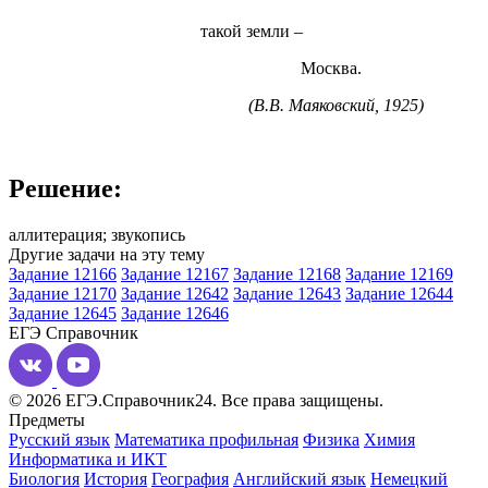
такой земли
–
Москва
.
(В.В. Маяковский, 1925)
Решение:
аллитерация; звукопись
Другие задачи на эту тему
Задание 12166
Задание 12167
Задание 12168
Задание 12169
Задание 12170
Задание 12642
Задание 12643
Задание 12644
Задание 12645
Задание 12646
ЕГЭ
Справочник
© 2026 ЕГЭ.Справочник24. Все права защищены.
Предметы
Русский язык
Математика профильная
Физика
Химия
Информатика и ИКТ
Биология
История
География
Английский язык
Немецкий