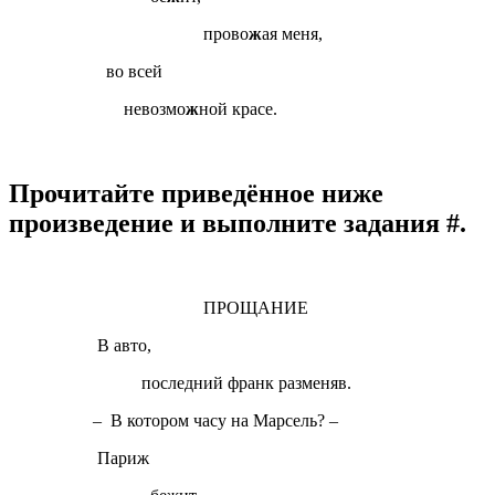
прово
ж
ая меня,
во всей
невозмо
ж
ной красе.
Прочитайте приведённое ниже
произведение и выполните задания #.
ПРОЩАНИЕ
В авто,
последний франк разменяв.
–
В котором часу на Марсель?
–
Париж