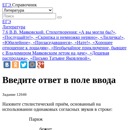
ЕГЭ
Справочник
ЕГЭ
Литература
7.6 В.В. Маяковский. Стихотворения: «А вы могли бы?»,
«Послушайте!», «Скрипка и немножко нервно», «Лиличка!»,
«Юбилейное», «Прозаседавшиеся», «Нате!», «Хорошее
отношение к лошадям», «Необычайное приключение, бывшее
с Владимиром Маяковским летом на даче», «Дешевая
распродажа», «Письмо Татьяне Яковлевой».
Введите ответ в поле ввода
Задание 12646
Назовите стилистический приём, основанный на
использовании одинаковых согласных звуков в строке:
Париж
бе
ж
ит,