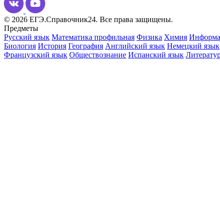
© 2026 ЕГЭ.Справочник24. Все права защищены.
Предметы
Русский язык
Математика профильная
Физика
Химия
Информа
Биология
История
География
Английский язык
Немецкий язык
Французский язык
Обществознание
Испанский язык
Литерату