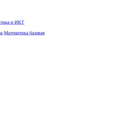
тика и ИКТ
ра
Математика базовая