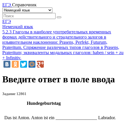
ЕГЭ
Справочник
ЕГЭ
Немецкий язык
5.2.3 Глаголы в наиболее употребительных временных
формах действительного и страдательного залогов в
изъявительном наклонении: Prasens, Perfekt, Futurum,
Prateritum. Спряжение различных типов глаголов в Prasens,
Prateritum; эквиваленты модальных глаголов: haben / sein + zu
+ Infinitiv.
Введите ответ в поле ввода
Задание 12861
Hundegeburtstag
Das ist Anton. Anton ist ein
__________________
Labrador.