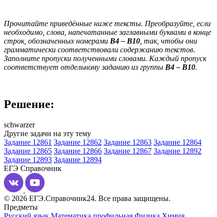
Прочитайте приведённые ниже тексты. Преобразуйте, если
необходимо, слова, напечатанные заглавными буквами в конце
строк, обозначенных номерами
B
4
–
B
10
, так, чтобы они
грамматически соответствовали содержанию текстов.
Заполните пропуски полученными словами. Каждый пропуск
соответствует отдельному заданию из группы
B
4
–
B
10
.
Решение:
schwarzer
Другие задачи на эту тему
Задание 12861
Задание 12862
Задание 12863
Задание 12864
Задание 12865
Задание 12866
Задание 12867
Задание 12892
Задание 12893
Задание 12894
ЕГЭ
Справочник
© 2026 ЕГЭ.Справочник24. Все права защищены.
Предметы
Русский язык
Математика профильная
Физика
Химия