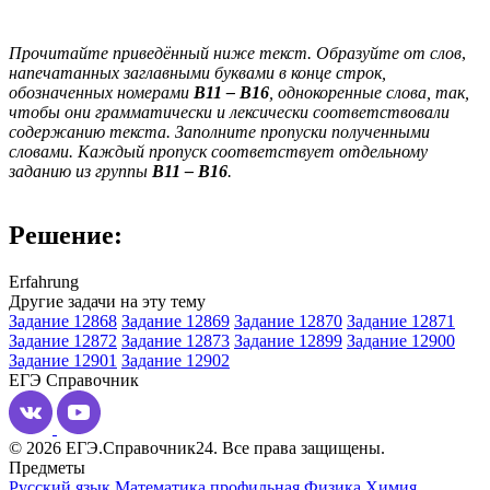
Прочитайте приведённый ниже текст. Образуйте от слов
,
напечатанных заглавными буквами в конце строк,
обозначенных номерами
В11
–
B16
, однокоренные слова, так,
чтобы они грамматически и лексически соответствовали
содержанию текста. Заполните пропуски полученными
словами. Каждый пропуск соответствует отдельному
заданию из группы
В11
–
В16
.
Решение:
Erfahrung
Другие задачи на эту тему
Задание 12868
Задание 12869
Задание 12870
Задание 12871
Задание 12872
Задание 12873
Задание 12899
Задание 12900
Задание 12901
Задание 12902
ЕГЭ
Справочник
© 2026 ЕГЭ.Справочник24. Все права защищены.
Предметы
Русский язык
Математика профильная
Физика
Химия