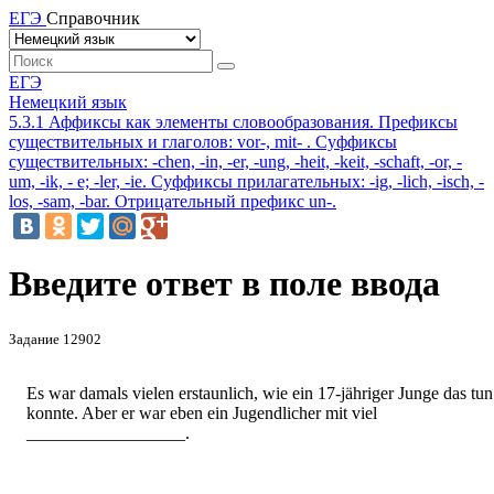
ЕГЭ
Справочник
ЕГЭ
Немецкий язык
5.3.1 Аффиксы как элементы словообразования. Префиксы
существительных и глаголов: vor-, mit- . Суффиксы
существительных: -chen, -in, -er, -ung, -heit, -keit, -schaft, -or, -
um, -ik, - e; -ler, -ie. Суффиксы прилагательных: -ig, -lich, -isch, -
los, -sam, -bar. Отрицательный префикс un-.
Введите ответ в поле ввода
Задание 12902
Es war damals vielen erstaunlich, wie ein 17-jähriger Junge das tun
konnte. Aber er war eben ein Jugendlicher mit viel
__________________.