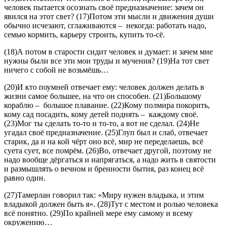
человек пытается осознать своё предназначение: зачем он
явился на этот свет? (17)Потом эти мысли и движения души
обычно исчезают, сглаживаются
–
некогда: работать надо,
семью кормить, карьеру строить, купить то-сё.
(18)А потом в старости сидит человек и думает: и зачем мне
нужны были все эти мои труды и мучения? (19)На тот свет
ничего с собой не возьмёшь…
(20)И кто поумней отвечает ему: человек должен делать в
жизни самое большее, на что он способен. (21)Большому
кораблю
–
большое плавание. (22)Кому полмира покорить,
кому сад посадить, кому детей поднять
–
каждому своё.
(23)Мог ты сделать то-то и то-то, а вот не сделал. (24)Не
угадал своё предназначение. (25)Глуп был и слаб, отвечает
старик, да и на кой чёрт оно всё, мир не переделаешь, всё
суета сует, все помрём. (26)Во, отвечает другой, поэтому не
надо вообще дёргаться и напрягаться, а надо жить в святости
и размышлять о вечном и бренности бытия, раз конец всё
равно один.
(27)Тамерлан говорил так: «Миру нужен владыка, и этим
владыкой должен быть я». (28)Тут с местом и ролью человека
всё понятно. (29)По крайней мере ему самому и всему
окружению…