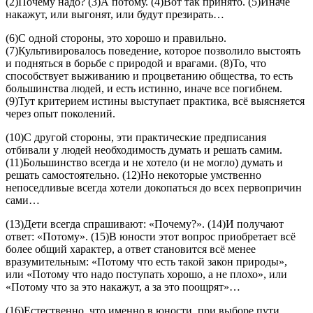
(2)Почему надо? (3)А потому. (4)Вот так принято. (5)Иначе
накажут, или выгонят, или будут презирать…
(6)С одной стороны, это хорошо и правильно.
(7)Культивировалось поведение, которое позволило выстоять
и подняться в борьбе с природой и врагами. (8)То, что
способствует выживанию и процветанию общества, то есть
большинства людей, и есть истинно, иначе все погибнем.
(9)Тут критерием истины выступает практика, всё выясняется
через опыт поколений.
(10)С другой стороны, эти практические предписания
отбивали у людей необходимость думать и решать самим.
(11)Большинство всегда и не хотело (и не могло) думать и
решать самостоятельно. (12)Но некоторые умственно
непоседливые всегда хотели докопаться до всех первопричин
сами…
(13)Дети всегда спрашивают: «Почему?». (14)И получают
ответ: «Потому». (15)В юности этот вопрос приобретает всё
более общий характер, а ответ становится всё менее
вразумительным: «Потому что есть такой закон природы»,
или «Потому что надо поступать хорошо, а не плохо», или
«Потому что за это накажут, а за это поощрят»…
(16)Естественно, что именно в юности, при выборе пути,