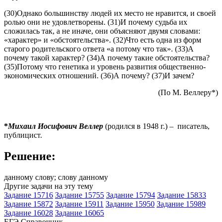
(30)Однако большинству людей их место не нравится, и своей
ролью они не удовлетворены. (31)И почему судьба их
сложилась так, а не иначе, они объясняют двумя словами:
«характер» и «обстоятельства». (32)Что есть одна из форм
старого родительского ответа «а потому что так». (33)А
почему такой характер? (34)А почему такие обстоятельства?
(35)Потому что генетика и уровень развития общественно-
экономических отношений. (36)А почему? (37)И зачем?
(По М. Веллеру*)
*
Михаил Иосифович Веллер
(родился в 1948 г.)
–
писатель,
публицист.
Решение:
данному слову; слову данному
Другие задачи на эту тему
Задание 15716
Задание 15755
Задание 15794
Задание 15833
Задание 15872
Задание 15911
Задание 15950
Задание 15989
Задание 16028
Задание 16065
ЕГЭ
Справочник