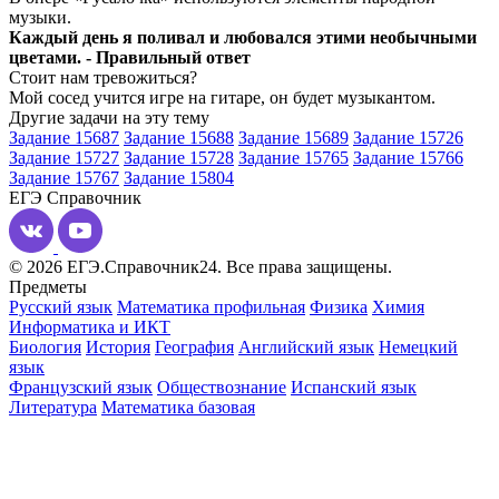
музыки.
Каждый день я поливал и любовался этими необычными
цветами. - Правильный ответ
Стоит нам тревожиться?
Мой сосед учится игре на гитаре, он будет музыкантом.
Другие задачи на эту тему
Задание 15687
Задание 15688
Задание 15689
Задание 15726
Задание 15727
Задание 15728
Задание 15765
Задание 15766
Задание 15767
Задание 15804
ЕГЭ
Справочник
© 2026 ЕГЭ.Справочник24. Все права защищены.
Предметы
Русский язык
Математика профильная
Физика
Химия
Информатика и ИКТ
Биология
История
География
Английский язык
Немецкий
язык
Французский язык
Обществознание
Испанский язык
Литература
Математика базовая