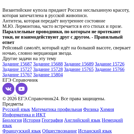
Византийские купола придают России неслыханную красоту,
которая запечатлена в русской живописи.
Антитеза, которая передаёт внутреннее состояние
М.Ю. Лермонтова, часто встречается в его стихах и прозе.
Параллельные проводники, по которым не протекают
токи, не взаимодействуют друг с другом. - Правильный
ответ
Рейсовый самолёт, который идёт на большой высоте, сверкает
ночью, словно мерцающая звезда.
Другие задачи на эту тему
Задание 15687
Задание 15688
Задание 15689
Задание 15726
Задание 15727
Задание 15728
Задание 15765
Задание 15766
Задание 15767
Задание 15804
ЕГЭ
Справочник
© 2026 ЕГЭ.Справочник24. Все права защищены.
Предметы
Русский язык
Математика профильная
Физика
Химия
Информатика и ИКТ
Биология
История
География
Английский язык
Немецкий
язык
Французский язык
Обществознание
Испанский язык