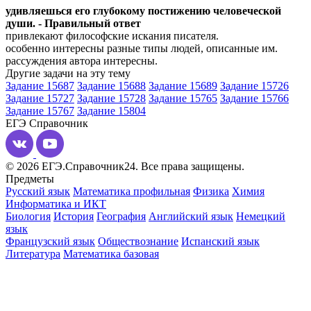
удивляешься его глубокому постижению человеческой
души. - Правильный ответ
привлекают философские искания писателя.
особенно интересны разные типы людей, описанные им.
рассуждения автора интересны.
Другие задачи на эту тему
Задание 15687
Задание 15688
Задание 15689
Задание 15726
Задание 15727
Задание 15728
Задание 15765
Задание 15766
Задание 15767
Задание 15804
ЕГЭ
Справочник
© 2026 ЕГЭ.Справочник24. Все права защищены.
Предметы
Русский язык
Математика профильная
Физика
Химия
Информатика и ИКТ
Биология
История
География
Английский язык
Немецкий
язык
Французский язык
Обществознание
Испанский язык
Литература
Математика базовая