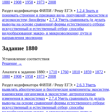
1880
•
1908
•
1958
•
1973
•
2008
Раздел кодификатора ФИПИ / Решу ЕГЭ:
•
1.2.4 Знать и
понимать строение и признаки вида, популяций; экосистем и
агроэкосистем; биосферы
•
2.7.4 Уметь сравнивать (и делать
выводы на основе сравнения) формы естественного отбора;
искусственный и естественный отбор; способы
видообразования; макро- и микроэволюцию; пути и
направления эволюции
Задание 1880
Установление соответствия
Решение
→
Аналоги к заданию 1880:
•
1710
•
1760
•
1810
•
1859
•
1872
•
1880
•
1908
•
1958
•
1973
•
2008
Раздел кодификатора ФИПИ / Решу ЕГЭ:
•
2.6.3 Уметь
выявлять абиотические и биотические компоненты экосистем,
взаимосвязи организмов в экосистеме, антропогенные
изменения в экосистемах
•
2.7.4 Уметь сравнивать (и делать
выводы на основе сравнения) формы естественного отбора;
искусственный и естественный отбор; способы
видообразования; макро- и микроэволюцию; пути и