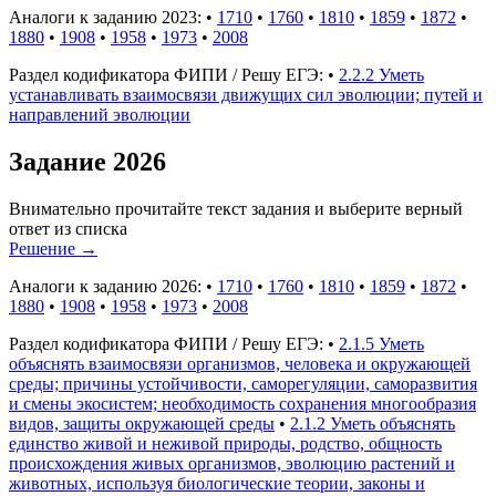
Аналоги к заданию 2023:
•
1710
•
1760
•
1810
•
1859
•
1872
•
1880
•
1908
•
1958
•
1973
•
2008
Раздел кодификатора ФИПИ / Решу ЕГЭ:
•
2.2.2 Уметь
устанавливать взаимосвязи движущих сил эволюции; путей и
направлений эволюции
Задание 2026
Внимательно прочитайте текст задания и выберите верный
ответ из списка
Решение
→
Аналоги к заданию 2026:
•
1710
•
1760
•
1810
•
1859
•
1872
•
1880
•
1908
•
1958
•
1973
•
2008
Раздел кодификатора ФИПИ / Решу ЕГЭ:
•
2.1.5 Уметь
объяснять взаимосвязи организмов, человека и окружающей
среды; причины устойчивости, саморегуляции, саморазвития
и смены экосистем; необходимость сохранения многообразия
видов, защиты окружающей среды
•
2.1.2 Уметь объяснять
единство живой и неживой природы, родство, общность
происхождения живых организмов, эволюцию растений и
животных, используя биологические теории, законы и