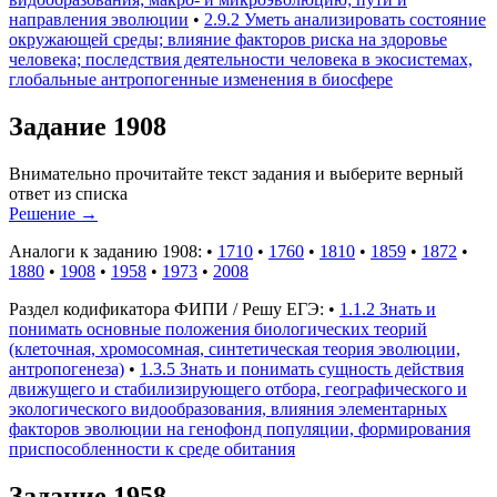
направления эволюции
•
2.9.2 Уметь анализировать состояние
окружающей среды; влияние факторов риска на здоровье
человека; последствия деятельности человека в экосистемах,
глобальные антропогенные изменения в биосфере
Задание 1908
Внимательно прочитайте текст задания и выберите верный
ответ из списка
Решение
→
Аналоги к заданию 1908:
•
1710
•
1760
•
1810
•
1859
•
1872
•
1880
•
1908
•
1958
•
1973
•
2008
Раздел кодификатора ФИПИ / Решу ЕГЭ:
•
1.1.2 Знать и
понимать основные положения биологических теорий
(клеточная, хромосомная, синтетическая теория эволюции,
антропогенеза)
•
1.3.5 Знать и понимать сущность действия
движущего и стабилизирующего отбора, географического и
экологического видообразования, влияния элементарных
факторов эволюции на генофонд популяции, формирования
приспособленности к среде обитания
Задание 1958