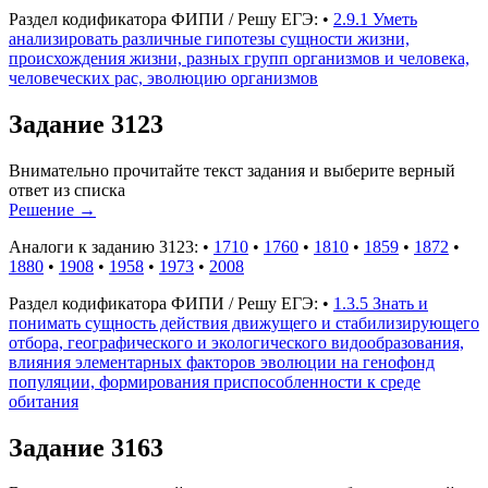
Раздел кодификатора ФИПИ / Решу ЕГЭ:
•
2.9.1 Уметь
анализировать различные гипотезы сущности жизни,
происхождения жизни, разных групп организмов и человека,
человеческих рас, эволюцию организмов
Задание 3123
Внимательно прочитайте текст задания и выберите верный
ответ из списка
Решение
→
Аналоги к заданию 3123:
•
1710
•
1760
•
1810
•
1859
•
1872
•
1880
•
1908
•
1958
•
1973
•
2008
Раздел кодификатора ФИПИ / Решу ЕГЭ:
•
1.3.5 Знать и
понимать сущность действия движущего и стабилизирующего
отбора, географического и экологического видообразования,
влияния элементарных факторов эволюции на генофонд
популяции, формирования приспособленности к среде
обитания
Задание 3163