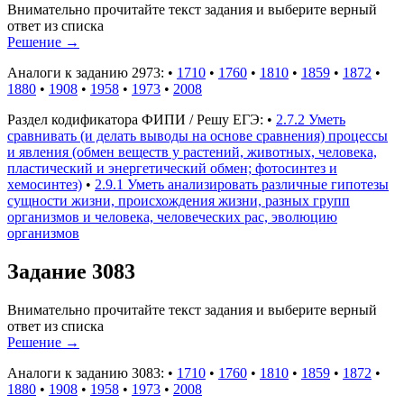
Внимательно прочитайте текст задания и выберите верный
ответ из списка
Решение
→
Аналоги к заданию 2973:
•
1710
•
1760
•
1810
•
1859
•
1872
•
1880
•
1908
•
1958
•
1973
•
2008
Раздел кодификатора ФИПИ / Решу ЕГЭ:
•
2.7.2 Уметь
сравнивать (и делать выводы на основе сравнения) процессы
и явления (обмен веществ у растений, животных, человека,
пластический и энергетический обмен; фотосинтез и
хемосинтез)
•
2.9.1 Уметь анализировать различные гипотезы
сущности жизни, происхождения жизни, разных групп
организмов и человека, человеческих рас, эволюцию
организмов
Задание 3083
Внимательно прочитайте текст задания и выберите верный
ответ из списка
Решение
→
Аналоги к заданию 3083:
•
1710
•
1760
•
1810
•
1859
•
1872
•
1880
•
1908
•
1958
•
1973
•
2008