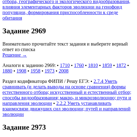
отбора, географического и экологического видообразования,
влияния элементарных факторов эволюции на генофонд
популяции, формирования приспособленности к среде
обитания
Задание 2969
Внимательно прочитайте текст задания и выберите верный
ответ из списка
Решение
→
Аналоги к заданию 2969:
•
1710
•
1760
•
1810
•
1859
•
1872
•
1880
•
1908
•
1958
•
1973
•
2008
Раздел кодификатора ФИПИ / Решу ЕГЭ:
•
2.7.4 Уметь
сравнивать (и делать выводы на основе сравнения) формы
естественного отбора; искусственный и естественный отбор;
способы видообразования; макро- и микроэволюцию; пути и
направления эволюции
•
2.2.2 Уметь устанавливать
взаимосвязи движущих сил эволюции; путей и направлений
эволюции
Задание 2973