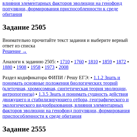
влияния элементарных факторов эволюции на генофонд
популяции, формирования приспособленности к среде
обитания
Задание 2505
Внимательно прочитайте текст задания и выберите верный
ответ из списка
Решение
→
Аналоги к заданию 2505:
•
1710
•
1760
•
1810
•
1859
•
1872
•
1880
•
1908
•
1958
•
1973
•
2008
Раздел кодификатора ФИПИ / Решу ЕГЭ:
•
1.1.2 Знать и
понимать основные положения биологических теорий
(клеточная, хромосомная, синтетическая теория эволюции,
антропогенеза)
•
1.3.5 Знать и понимать сущность действия
движущего и стабилизирующего отбора, географического и
экологического видообразования, влияния элементарных
факторов эволюции на генофонд популяции, формирования
приспособленности к среде обитания
Задание 2555