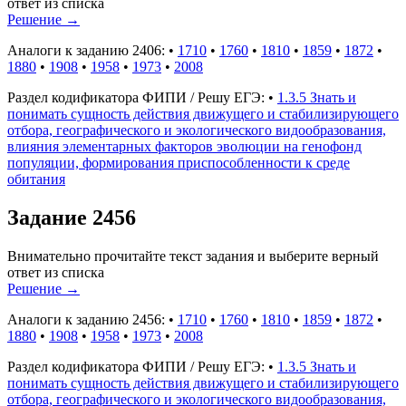
ответ из списка
Решение
→
Аналоги к заданию 2406:
•
1710
•
1760
•
1810
•
1859
•
1872
•
1880
•
1908
•
1958
•
1973
•
2008
Раздел кодификатора ФИПИ / Решу ЕГЭ:
•
1.3.5 Знать и
понимать сущность действия движущего и стабилизирующего
отбора, географического и экологического видообразования,
влияния элементарных факторов эволюции на генофонд
популяции, формирования приспособленности к среде
обитания
Задание 2456
Внимательно прочитайте текст задания и выберите верный
ответ из списка
Решение
→
Аналоги к заданию 2456:
•
1710
•
1760
•
1810
•
1859
•
1872
•
1880
•
1908
•
1958
•
1973
•
2008
Раздел кодификатора ФИПИ / Решу ЕГЭ:
•
1.3.5 Знать и
понимать сущность действия движущего и стабилизирующего
отбора, географического и экологического видообразования,