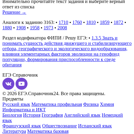
Внимательно прочитайте текст задания и выберите верный
ответ из списка
Решение
→
Аналоги к заданию 3163:
•
1710
•
1760
•
1810
•
1859
•
1872
•
1880
•
1908
•
1958
•
1973
•
2008
Раздел кодификатора ФИПИ / Решу ЕГЭ:
•
1.3.5 Знать и
понимать сущность действия движущего и стабилизирующего
отбора, географического и экологического видообразования,
влияния элементарных факторов эволюции на генофонд
популяции, формирования приспособленности к среде
обитания
ЕГЭ
Справочник
© 2026 ЕГЭ.Справочник24. Все права защищены.
Предметы
Русский язык
Математика профильная
Физика
Химия
Информатика и ИКТ
Биология
История
География
Английский язык
Немецкий
язык
Французский язык
Обществознание
Испанский язык
Литература
Математика базовая