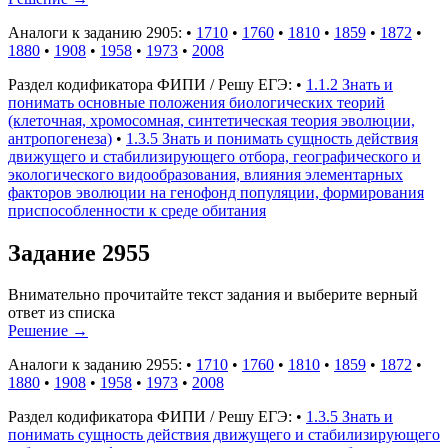
Аналоги к заданию 2905:
•
1710
•
1760
•
1810
•
1859
•
1872
•
1880
•
1908
•
1958
•
1973
•
2008
Раздел кодификатора ФИПИ / Решу ЕГЭ:
•
1.1.2 Знать и
понимать основные положения биологических теорий
(клеточная, хромосомная, синтетическая теория эволюции,
антропогенеза)
•
1.3.5 Знать и понимать сущность действия
движущего и стабилизирующего отбора, географического и
экологического видообразования, влияния элементарных
факторов эволюции на генофонд популяции, формирования
приспособленности к среде обитания
Задание 2955
Внимательно прочитайте текст задания и выберите верный
ответ из списка
Решение
→
Аналоги к заданию 2955:
•
1710
•
1760
•
1810
•
1859
•
1872
•
1880
•
1908
•
1958
•
1973
•
2008
Раздел кодификатора ФИПИ / Решу ЕГЭ:
•
1.3.5 Знать и
понимать сущность действия движущего и стабилизирующего