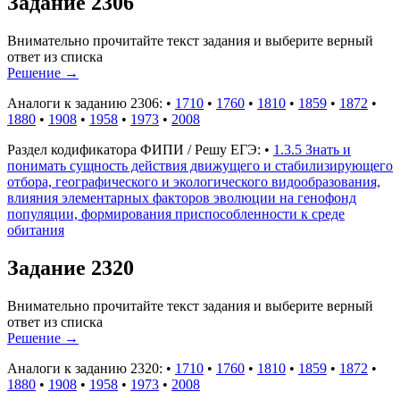
Задание 2306
Внимательно прочитайте текст задания и выберите верный
ответ из списка
Решение
→
Аналоги к заданию 2306:
•
1710
•
1760
•
1810
•
1859
•
1872
•
1880
•
1908
•
1958
•
1973
•
2008
Раздел кодификатора ФИПИ / Решу ЕГЭ:
•
1.3.5 Знать и
понимать сущность действия движущего и стабилизирующего
отбора, географического и экологического видообразования,
влияния элементарных факторов эволюции на генофонд
популяции, формирования приспособленности к среде
обитания
Задание 2320
Внимательно прочитайте текст задания и выберите верный
ответ из списка
Решение
→
Аналоги к заданию 2320:
•
1710
•
1760
•
1810
•
1859
•
1872
•
1880
•
1908
•
1958
•
1973
•
2008