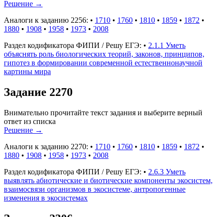
Решение
→
Аналоги к заданию 2256:
•
1710
•
1760
•
1810
•
1859
•
1872
•
1880
•
1908
•
1958
•
1973
•
2008
Раздел кодификатора ФИПИ / Решу ЕГЭ:
•
2.1.1 Уметь
объяснять роль биологических теорий, законов, принципов,
гипотез в формировании современной естественнонаучной
картины мира
Задание 2270
Внимательно прочитайте текст задания и выберите верный
ответ из списка
Решение
→
Аналоги к заданию 2270:
•
1710
•
1760
•
1810
•
1859
•
1872
•
1880
•
1908
•
1958
•
1973
•
2008
Раздел кодификатора ФИПИ / Решу ЕГЭ:
•
2.6.3 Уметь
выявлять абиотические и биотические компоненты экосистем,
взаимосвязи организмов в экосистеме, антропогенные
изменения в экосистемах