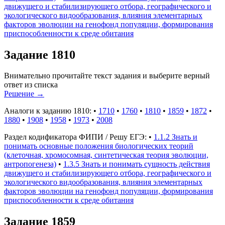
движущего и стабилизирующего отбора, географического и
экологического видообразования, влияния элементарных
факторов эволюции на генофонд популяции, формирования
приспособленности к среде обитания
Задание 1810
Внимательно прочитайте текст задания и выберите верный
ответ из списка
Решение
→
Аналоги к заданию 1810:
•
1710
•
1760
•
1810
•
1859
•
1872
•
1880
•
1908
•
1958
•
1973
•
2008
Раздел кодификатора ФИПИ / Решу ЕГЭ:
•
1.1.2 Знать и
понимать основные положения биологических теорий
(клеточная, хромосомная, синтетическая теория эволюции,
антропогенеза)
•
1.3.5 Знать и понимать сущность действия
движущего и стабилизирующего отбора, географического и
экологического видообразования, влияния элементарных
факторов эволюции на генофонд популяции, формирования
приспособленности к среде обитания
Задание 1859