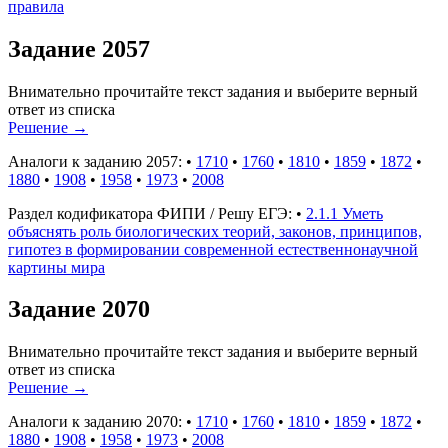
правила
Задание 2057
Внимательно прочитайте текст задания и выберите верный
ответ из списка
Решение
→
Аналоги к заданию 2057:
•
1710
•
1760
•
1810
•
1859
•
1872
•
1880
•
1908
•
1958
•
1973
•
2008
Раздел кодификатора ФИПИ / Решу ЕГЭ:
•
2.1.1 Уметь
объяснять роль биологических теорий, законов, принципов,
гипотез в формировании современной естественнонаучной
картины мира
Задание 2070
Внимательно прочитайте текст задания и выберите верный
ответ из списка
Решение
→
Аналоги к заданию 2070:
•
1710
•
1760
•
1810
•
1859
•
1872
•
1880
•
1908
•
1958
•
1973
•
2008