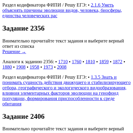
Раздел кодификатора ФИПИ / Решу ЕГЭ:
•
2.1.6 Уметь
объяснять причины эволюции видов, человека, биосферы,
единства человеческих рас
Задание 2356
Внимательно прочитайте текст задания и выберите верный
ответ из списка
Решение
→
Аналоги к заданию 2356:
•
1710
•
1760
•
1810
•
1859
•
1872
•
1880
•
1908
•
1958
•
1973
•
2008
Раздел кодификатора ФИПИ / Решу ЕГЭ:
•
1.3.5 Знать и
понимать сущность действия движущего и стабилизирующего
отбора, географического и экологического видообразования,
влияния элементарных факторов эволюции на генофонд
популяции, формирования приспособленности к среде
обитания
Задание 2406
Внимательно прочитайте текст задания и выберите верный