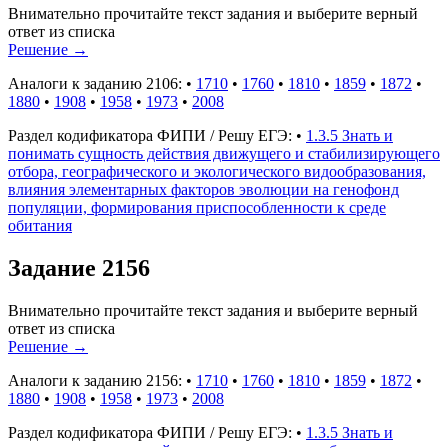
Внимательно прочитайте текст задания и выберите верный
ответ из списка
Решение
→
Аналоги к заданию 2106:
•
1710
•
1760
•
1810
•
1859
•
1872
•
1880
•
1908
•
1958
•
1973
•
2008
Раздел кодификатора ФИПИ / Решу ЕГЭ:
•
1.3.5 Знать и
понимать сущность действия движущего и стабилизирующего
отбора, географического и экологического видообразования,
влияния элементарных факторов эволюции на генофонд
популяции, формирования приспособленности к среде
обитания
Задание 2156
Внимательно прочитайте текст задания и выберите верный
ответ из списка
Решение
→
Аналоги к заданию 2156:
•
1710
•
1760
•
1810
•
1859
•
1872
•
1880
•
1908
•
1958
•
1973
•
2008
Раздел кодификатора ФИПИ / Решу ЕГЭ:
•
1.3.5 Знать и