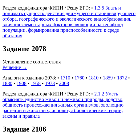
Раздел кодификатора ФИПИ / Решу ЕГЭ:
•
1.3.5 Знать и
понимать сущность действия движущего и стабилизирующего
отбора, географического и экологического видообразования,
влияния элементарных факторов эволюции на генофонд
популяции, формирования приспособленности к среде
обитания
Задание 2078
Установление соответствия
Решение
→
Аналоги к заданию 2078:
•
1710
•
1760
•
1810
•
1859
•
1872
•
1880
•
1908
•
1958
•
1973
•
2008
Раздел кодификатора ФИПИ / Решу ЕГЭ:
•
2.1.2 Уметь
объяснять единство живой и неживой природы, родство,
общность происхождения живых организмов, эволюцию
растений и животных, используя биологические теории,
законы и правила
Задание 2106