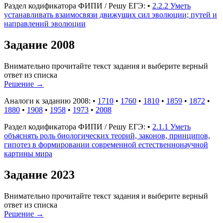
Раздел кодификатора ФИПИ / Решу ЕГЭ:
•
2.2.2 Уметь
устанавливать взаимосвязи движущих сил эволюции; путей и
направлений эволюции
Задание 2008
Внимательно прочитайте текст задания и выберите верный
ответ из списка
Решение
→
Аналоги к заданию 2008:
•
1710
•
1760
•
1810
•
1859
•
1872
•
1880
•
1908
•
1958
•
1973
•
2008
Раздел кодификатора ФИПИ / Решу ЕГЭ:
•
2.1.1 Уметь
объяснять роль биологических теорий, законов, принципов,
гипотез в формировании современной естественнонаучной
картины мира
Задание 2023
Внимательно прочитайте текст задания и выберите верный
ответ из списка
Решение
→