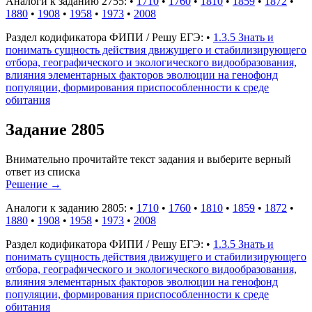
Аналоги к заданию 2755:
•
1710
•
1760
•
1810
•
1859
•
1872
•
1880
•
1908
•
1958
•
1973
•
2008
Раздел кодификатора ФИПИ / Решу ЕГЭ:
•
1.3.5 Знать и
понимать сущность действия движущего и стабилизирующего
отбора, географического и экологического видообразования,
влияния элементарных факторов эволюции на генофонд
популяции, формирования приспособленности к среде
обитания
Задание 2805
Внимательно прочитайте текст задания и выберите верный
ответ из списка
Решение
→
Аналоги к заданию 2805:
•
1710
•
1760
•
1810
•
1859
•
1872
•
1880
•
1908
•
1958
•
1973
•
2008
Раздел кодификатора ФИПИ / Решу ЕГЭ:
•
1.3.5 Знать и
понимать сущность действия движущего и стабилизирующего
отбора, географического и экологического видообразования,
влияния элементарных факторов эволюции на генофонд
популяции, формирования приспособленности к среде
обитания