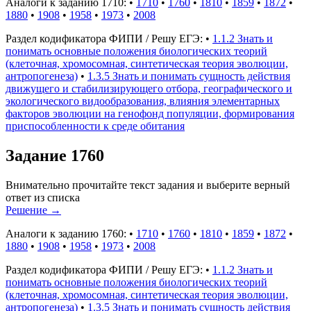
Аналоги к заданию 1710:
•
1710
•
1760
•
1810
•
1859
•
1872
•
1880
•
1908
•
1958
•
1973
•
2008
Раздел кодификатора ФИПИ / Решу ЕГЭ:
•
1.1.2 Знать и
понимать основные положения биологических теорий
(клеточная, хромосомная, синтетическая теория эволюции,
антропогенеза)
•
1.3.5 Знать и понимать сущность действия
движущего и стабилизирующего отбора, географического и
экологического видообразования, влияния элементарных
факторов эволюции на генофонд популяции, формирования
приспособленности к среде обитания
Задание 1760
Внимательно прочитайте текст задания и выберите верный
ответ из списка
Решение
→
Аналоги к заданию 1760:
•
1710
•
1760
•
1810
•
1859
•
1872
•
1880
•
1908
•
1958
•
1973
•
2008
Раздел кодификатора ФИПИ / Решу ЕГЭ:
•
1.1.2 Знать и
понимать основные положения биологических теорий
(клеточная, хромосомная, синтетическая теория эволюции,
антропогенеза)
•
1.3.5 Знать и понимать сущность действия