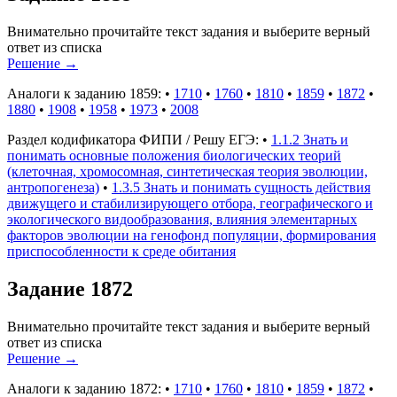
Внимательно прочитайте текст задания и выберите верный
ответ из списка
Решение
→
Аналоги к заданию 1859:
•
1710
•
1760
•
1810
•
1859
•
1872
•
1880
•
1908
•
1958
•
1973
•
2008
Раздел кодификатора ФИПИ / Решу ЕГЭ:
•
1.1.2 Знать и
понимать основные положения биологических теорий
(клеточная, хромосомная, синтетическая теория эволюции,
антропогенеза)
•
1.3.5 Знать и понимать сущность действия
движущего и стабилизирующего отбора, географического и
экологического видообразования, влияния элементарных
факторов эволюции на генофонд популяции, формирования
приспособленности к среде обитания
Задание 1872
Внимательно прочитайте текст задания и выберите верный
ответ из списка
Решение
→
Аналоги к заданию 1872:
•
1710
•
1760
•
1810
•
1859
•
1872
•