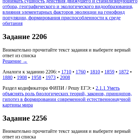
понимать сущность действия движущего и стабилизирующего
отбора, географического и экологического видообразования,
влияния элементарных факторов эволюции на генофонд
популяции, формирования приспособленности к среде
обитания
Задание 2206
Внимательно прочитайте текст задания и выберите верный
ответ из списка
Решение
→
Аналоги к заданию 2206:
•
1710
•
1760
•
1810
•
1859
•
1872
•
1880
•
1908
•
1958
•
1973
•
2008
Раздел кодификатора ФИПИ / Решу ЕГЭ:
•
2.1.1 Уметь
объяснять роль биологических теорий, законов, принципов,
гипотез в формировании современной естественнонаучной
картины мира
Задание 2256
Внимательно прочитайте текст задания и выберите верный
ответ из списка