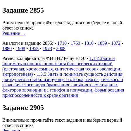
Задание 2855
Внимательно прочитайте текст задания и выберите верный
ответ из списка
Решение
→
Аналоги к заданию 2855:
•
1710
•
1760
•
1810
•
1859
•
1872
•
1880
•
1908
•
1958
•
1973
•
2008
Раздел кодификатора ФИПИ / Решу ЕГЭ:
•
1.1.2 Знать и
понимать основные положения биологических теорий
(клеточная, хромосомная, синтетическая теория эволюции,
антропогенеза)
•
1.3.5 Знать и понимать сущность действия
движущего и стабилизирующего отбора, географического и
экологического видообразования, влияния элементарных
факторов эволюции на генофонд популяции, формирования
приспособленности к среде обитания
Задание 2905
Внимательно прочитайте текст задания и выберите верный
ответ из списка
Решение
→