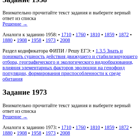
Внимательно прочитайте текст задания и выберите верный
ответ из списка
Решение
→
Аналоги к заданию 1958:
•
1710
•
1760
•
1810
•
1859
•
1872
•
1880
•
1908
•
1958
•
1973
•
2008
Раздел кодификатора ФИПИ / Решу ЕГЭ:
•
1.3.5 Знать и
понимать сущность действия движущего и стабилизирующего
отбора, географического и экологического видообразования,
влияния элементарных факторов эволюции на генофонд
популяции, формирования приспособленности к среде
обитания
Задание 1973
Внимательно прочитайте текст задания и выберите верный
ответ из списка
Решение
→
Аналоги к заданию 1973:
•
1710
•
1760
•
1810
•
1859
•
1872
•
1880
•
1908
•
1958
•
1973
•
2008