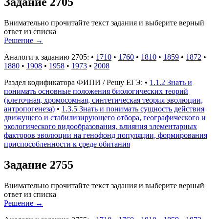
Задание 2705
Внимательно прочитайте текст задания и выберите верный
ответ из списка
Решение
→
Аналоги к заданию 2705:
•
1710
•
1760
•
1810
•
1859
•
1872
•
1880
•
1908
•
1958
•
1973
•
2008
Раздел кодификатора ФИПИ / Решу ЕГЭ:
•
1.1.2 Знать и
понимать основные положения биологических теорий
(клеточная, хромосомная, синтетическая теория эволюции,
антропогенеза)
•
1.3.5 Знать и понимать сущность действия
движущего и стабилизирующего отбора, географического и
экологического видообразования, влияния элементарных
факторов эволюции на генофонд популяции, формирования
приспособленности к среде обитания
Задание 2755
Внимательно прочитайте текст задания и выберите верный
ответ из списка
Решение
→