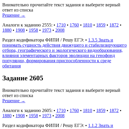
Внимательно прочитайте текст задания и выберите верный
ответ из списка
Решение
→
Аналоги к заданию 2555:
•
1710
•
1760
•
1810
•
1859
•
1872
•
1880
•
1908
•
1958
•
1973
•
2008
Раздел кодификатора ФИПИ / Решу ЕГЭ:
•
1.3.5 Знать и
понимать сущность действия движущего и стабилизирующего
отбора, географического и экологического видообразования,
влияния элементарных факторов эволюции на генофонд
популяции, формирования приспособленности к среде
обитания
Задание 2605
Внимательно прочитайте текст задания и выберите верный
ответ из списка
Решение
→
Аналоги к заданию 2605:
•
1710
•
1760
•
1810
•
1859
•
1872
•
1880
•
1908
•
1958
•
1973
•
2008
Раздел кодификатора ФИПИ / Решу ЕГЭ:
•
1.1.2 Знать и