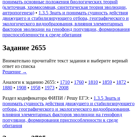
понимать основные положения биологических теорий
(клеточная, хромосомная, синтетическая теория эволюции,
антропогенеза)
•
1.3.5 Знать и понимать сущность действия
движущего и стабилизирующего отбора, географического и
экологического видообразования, влияния элементарных
факторов эволюции на генофонд популяции, формирования
приспособленности к среде обитания
Задание 2655
Внимательно прочитайте текст задания и выберите верный
ответ из списка
Решение
→
Аналоги к заданию 2655:
•
1710
•
1760
•
1810
•
1859
•
1872
•
1880
•
1908
•
1958
•
1973
•
2008
Раздел кодификатора ФИПИ / Решу ЕГЭ:
•
1.3.5 Знать и
понимать сущность действия движущего и стабилизирующего
отбора, географического и экологического видообразования,
влияния элементарных факторов эволюции на генофонд
популяции, формирования приспособленности к среде
обитания