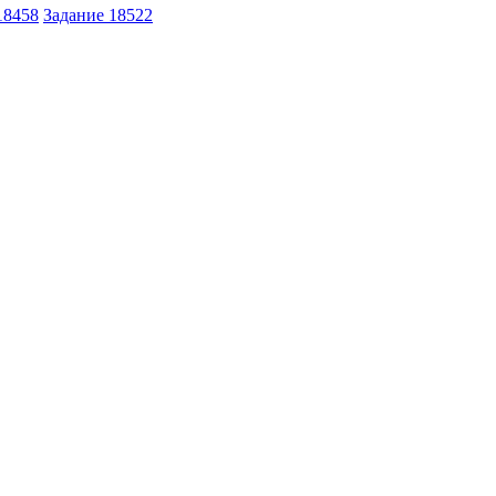
18458
Задание 18522