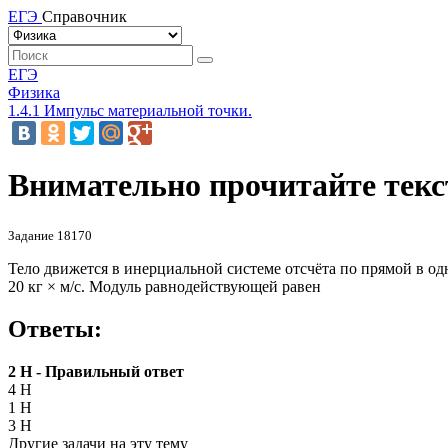
ЕГЭ
Справочник
ЕГЭ
Физика
1.4.1 Импульс материальной точки.
Внимательно прочитайте текст
Задание 18170
Тело движется в инерциальной системе отсчёта по прямой в о
20 кг
×
м/с. Модуль равнодействующей равен
Ответы:
2 Н - Правильный ответ
4 Н
1 Н
3 Н
Другие задачи на эту тему