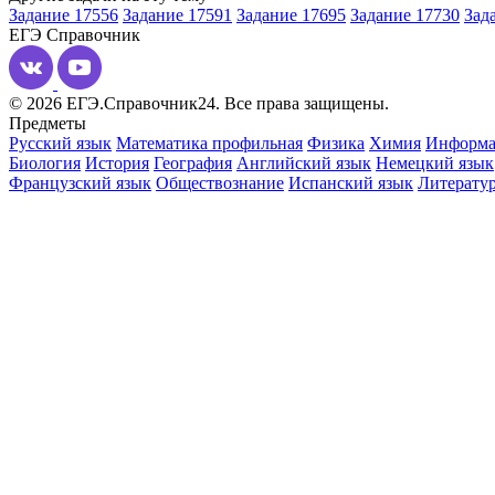
Задание 17556
Задание 17591
Задание 17695
Задание 17730
Зад
ЕГЭ
Справочник
© 2026 ЕГЭ.Справочник24. Все права защищены.
Предметы
Русский язык
Математика профильная
Физика
Химия
Информа
Биология
История
География
Английский язык
Немецкий язык
Французский язык
Обществознание
Испанский язык
Литерату