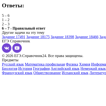
Ответы:
5 – 6
1 – 2
2 – 3
6 – 7 - Правильный ответ
Другие задачи на эту тему
Задание 17491
Задание 18175
Задание 18398
Задание 18466
Зад
ЕГЭ
Справочник
© 2026 ЕГЭ.Справочник24. Все права защищены.
Предметы
Русский язык
Математика профильная
Физика
Химия
Информа
Биология
История
География
Английский язык
Немецкий язык
Французский язык
Обществознание
Испанский язык
Литерату