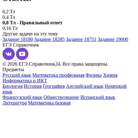
0,2 Тл
0,4 Тл
0,8 Тл - Правильный ответ
0,16 Тл
Другие задачи на эту тему
Задание 18180
Задание 18285
Задание 18751
Задание 19000
ЕГЭ
Справочник
© 2026 ЕГЭ.Справочник24. Все права защищены.
Предметы
Русский язык
Математика профильная
Физика
Химия
Информатика и ИКТ
Биология
История
География
Английский язык
Немецкий
язык
Французский язык
Обществознание
Испанский язык
Литература
Математика базовая