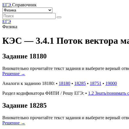
ЕГЭ
Справочник
ЕГЭ
Физика
КЭС — 3.4.1 Поток вектора м
Задание 18180
Внимательно прочитайте текст задания и выберите верный отве
Решение
→
Аналоги к заданию 18180:
•
18180
•
18285
•
18751
•
19000
Раздел кодификатора ФИПИ / Решу ЕГЭ:
•
1.2 Знать/понимать
Задание 18285
Внимательно прочитайте текст задания и выберите верный отве
Решение
→