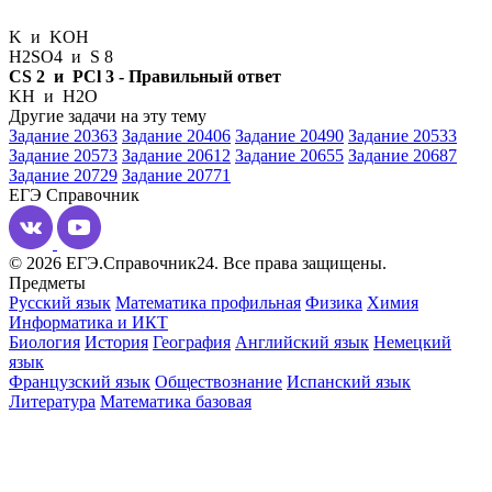
K и KOH
H2SO4 и S 8
CS 2 и PCl 3 - Правильный ответ
KH и H2O
Другие задачи на эту тему
Задание 20363
Задание 20406
Задание 20490
Задание 20533
Задание 20573
Задание 20612
Задание 20655
Задание 20687
Задание 20729
Задание 20771
ЕГЭ
Справочник
© 2026 ЕГЭ.Справочник24. Все права защищены.
Предметы
Русский язык
Математика профильная
Физика
Химия
Информатика и ИКТ
Биология
История
География
Английский язык
Немецкий
язык
Французский язык
Обществознание
Испанский язык
Литература
Математика базовая