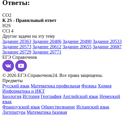
Ответы:
CO2
K 2S - Правильный ответ
H2S
CCl 4
Другие задачи на эту тему
Задание 20363
Задание 20406
Задание 20490
Задание 20533
Задание 20573
Задание 20612
Задание 20655
Задание 20687
Задание 20729
Задание 20771
ЕГЭ
Справочник
© 2026 ЕГЭ.Справочник24. Все права защищены.
Предметы
Русский язык
Математика профильная
Физика
Химия
Информатика и ИКТ
Биология
История
География
Английский язык
Немецкий
язык
Французский язык
Обществознание
Испанский язык
Литература
Математика базовая